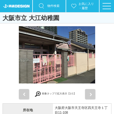
お気に入り
物件検索
・履歴
大阪市立 大江幼稚園
前
次
画像タップで拡大表示【
1
/1】
大阪府大阪市天王寺区四天王寺１丁
所在地
目11-108