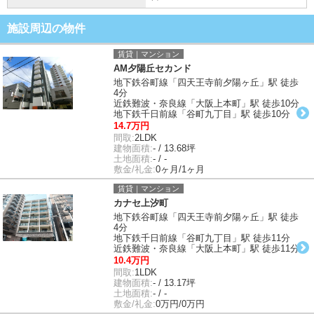
施設周辺の物件
賃貸｜マンション
AM夕陽丘セカンド
地下鉄谷町線「四天王寺前夕陽ヶ丘」駅 徒歩
4分
近鉄難波・奈良線「大阪上本町」駅 徒歩10分
地下鉄千日前線「谷町九丁目」駅 徒歩10分
14.7万円
間取:
2LDK
建物面積:
- / 13.68坪
土地面積:
- / -
敷金/礼金:
0ヶ月/1ヶ月
賃貸｜マンション
カナセ上汐町
地下鉄谷町線「四天王寺前夕陽ヶ丘」駅 徒歩
4分
地下鉄千日前線「谷町九丁目」駅 徒歩11分
近鉄難波・奈良線「大阪上本町」駅 徒歩11分
10.4万円
間取:
1LDK
建物面積:
- / 13.17坪
土地面積:
- / -
敷金/礼金:
0万円/0万円