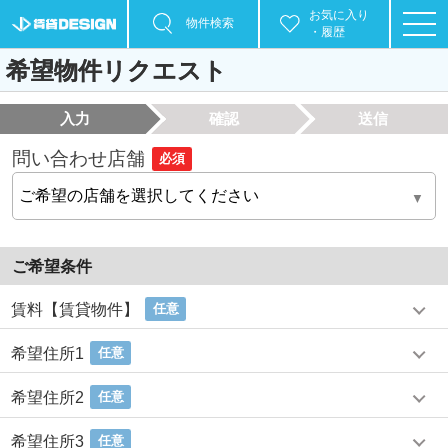
お気に入り
物件検索
・履歴
希望物件リクエスト
入力
確認
送信
問い合わせ店舗
必須
ご希望条件
賃料【賃貸物件】
任意
希望住所1
任意
希望住所2
任意
希望住所3
任意