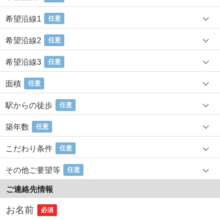
希望沿線1
任意
希望沿線2
任意
希望沿線3
任意
面積
任意
駅からの徒歩
任意
築年数
任意
こだわり条件
任意
その他ご要望等
任意
ご連絡先情報
お名前
必須