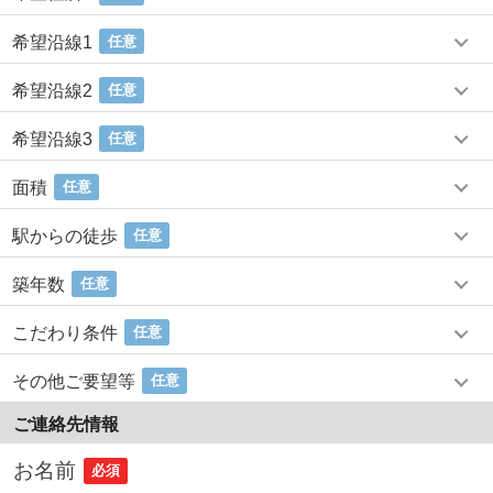
希望沿線1
任意
希望沿線2
任意
希望沿線3
任意
面積
任意
駅からの徒歩
任意
築年数
任意
こだわり条件
任意
その他ご要望等
任意
ご連絡先情報
お名前
必須