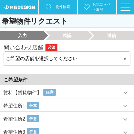
お気に入り
物件検索
・履歴
希望物件リクエスト
入力
確認
送信
問い合わせ店舗
必須
ご希望条件
賃料【賃貸物件】
任意
希望住所1
任意
希望住所2
任意
希望住所3
任意