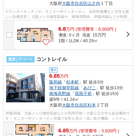
大阪府
大阪市住吉区
山之内
１丁目
カウンターキッチンや、モニター付インターホン、浴室乾燥機など女性も嬉
しい設備充実！ 大阪メトロ御堂筋線や、南海高野線、JR阪和線などが利用で
き、アクセスが便利なマンションで...
6.8
万
円
(管理費等：8,000円 )
0ヶ月
15万円
敷金
礼金
1階 / 1LDK / 40.29㎡
コントレイル
賃貸 | アパート
敷0
6.85
万円
阪和線
「
杉本町
」駅 徒歩3分
地下鉄御堂筋線
「
あびこ
」駅 徒歩13分
南海高野線
「
我孫子前
」駅 徒歩15分
築9年 / 41.24㎡
大阪府
大阪市住吉区
杉本
２丁目
JR阪和線、大阪メトロ御堂筋線などが利用可能！大阪公立大学も徒歩圏内で
す！ モニター付インターホン完備で女性も安心！追い炊き機能、システムキ
ッチンなど！ ■□■□■□■□■□■□■□■□■□■...
6.85
万
円
(管理費等：3,500円 )