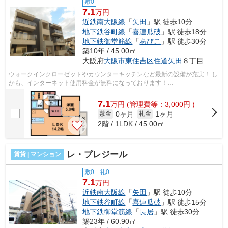
敷0
7.1
万円
近鉄南大阪線
「
矢田
」駅 徒歩10分
地下鉄谷町線
「
喜連瓜破
」駅 徒歩18分
地下鉄御堂筋線
「
あびこ
」駅 徒歩30分
築10年 / 45.00㎡
大阪府
大阪市東住吉区
住道矢田
８丁目
ウォークインクローゼットやカウンターキッチンなど最新の設備が充実！ し
かも、インターネット使用料金が無料になっております！
■□■□■□■□■□■□■□■□■□■□■□■□■□■□■□■□■□■□■□■□ ご覧い...
7.1
万
円
(管理費等：3,000円 )
0ヶ月
1ヶ月
敷金
礼金
2階 / 1LDK / 45.00㎡
レ・プレジール
賃貸 | マンション
敷0
礼0
7.1
万円
近鉄南大阪線
「
矢田
」駅 徒歩10分
地下鉄谷町線
「
喜連瓜破
」駅 徒歩15分
地下鉄御堂筋線
「
長居
」駅 徒歩30分
築23年 / 60.90㎡