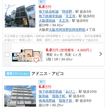
敷0
6.8
万円
地下鉄谷町線
「
阿倍野
」駅 徒歩3分
地下鉄御堂筋線
「
天王寺
」駅 徒歩8分
大阪環状線
「
天王寺
」駅 徒歩8分
築19年 / 34.43㎡
大阪府
大阪市阿倍野区
阿倍野筋
４丁目
天王寺駅まで徒歩圏内！谷町線の阿倍野駅すぐ！セパレート、室内洗濯機置
き場など！ 環境も良く、通勤・通学しやすい谷町線阿倍野駅まで徒歩3分！
スーパーも近くに有り買い物便利です...
6.8
万
円
(管理費等：4,000円 )
0ヶ月
1ヶ月
敷金
礼金
1階 / 1R / 34.43㎡
アドニス・アビコ
賃貸 | マンション
敷0
6.8
万円
地下鉄御堂筋線
「
あびこ
」駅 徒歩10分
阪和線
「
我孫子町
」駅 徒歩4分
南海高野線
「
我孫子前
」駅 徒歩9分
築11年 / 40.29㎡