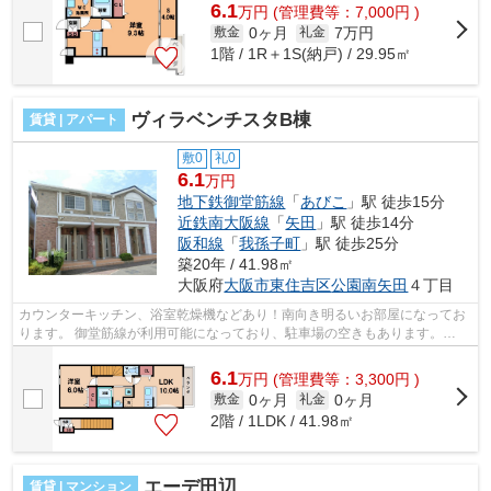
6.1
万
円
(管理費等：7,000円 )
0ヶ月
7万円
敷金
礼金
1階 / 1R＋1S(納戸) / 29.95㎡
ヴィラベンチスタB棟
賃貸 | アパート
敷0
礼0
6.1
万円
地下鉄御堂筋線
「
あびこ
」駅 徒歩15分
近鉄南大阪線
「
矢田
」駅 徒歩14分
阪和線
「
我孫子町
」駅 徒歩25分
築20年 / 41.98㎡
大阪府
大阪市東住吉区
公園南矢田
４丁目
カウンターキッチン、浴室乾燥機などあり！南向き明るいお部屋になってお
ります。 御堂筋線が利用可能になっており、駐車場の空きもあります。
■□■□■□■□■□■□■□■□■□■□■□■□■□■□■□■□■□■...
6.1
万
円
(管理費等：3,300円 )
0ヶ月
0ヶ月
敷金
礼金
2階 / 1LDK / 41.98㎡
エーデ田辺
賃貸 | マンション