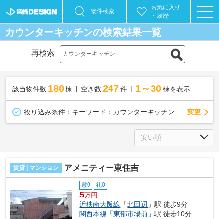
お気に入り
物件検索
・履歴
カウンターキッチンの検索結果一覧
再検索
180
247
1～30
該当物件数
棟
空き数
件
棟を表示
変更
絞り込み条件：
キーワード：カウンターキッチン
アメニティー東住吉
賃貸 | マンション
敷0
礼0
5
万円
近鉄南大阪線
「
北田辺
」駅 徒歩9分
関西本線
「
東部市場前
」駅 徒歩10分