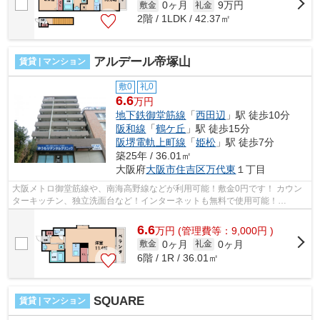
0ヶ月
9万円
敷金
礼金
2階 / 1LDK / 42.37㎡
アルデール帝塚山
賃貸 | マンション
敷0
礼0
6.6
万円
地下鉄御堂筋線
「
西田辺
」駅 徒歩10分
阪和線
「
鶴ケ丘
」駅 徒歩15分
阪堺電軌上町線
「
姫松
」駅 徒歩7分
築25年 / 36.01㎡
大阪府
大阪市住吉区
万代東
１丁目
大阪メトロ御堂筋線や、南海高野線などが利用可能！敷金0円です！ カウン
ターキッチン、独立洗面台など！インターネットも無料で使用可能！
■□■□■□■□■□■□■□■□■□■□■□■□■□■□■□■□■□■□■□...
6.6
万
円
(管理費等：9,000円 )
0ヶ月
0ヶ月
敷金
礼金
6階 / 1R / 36.01㎡
SQUARE
賃貸 | マンション