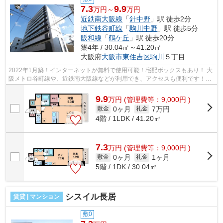
7.3
9.9
万円～
万円
近鉄南大阪線
「
針中野
」駅 徒歩2分
地下鉄谷町線
「
駒川中野
」駅 徒歩5分
阪和線
「
鶴ケ丘
」駅 徒歩20分
築4年 / 30.04㎡～41.20㎡
大阪府
大阪市東住吉区
駒川
５丁目
2022年1月築！インターネットが無料で使用可能！宅配ボックスもあり！ 大
阪メトロ谷町線や、近鉄南大阪線などが利用でき、アクセスも便利です！
■□■□■□■□■□■□■□■□■□■□■□■□■□■□■□■□■□...
9.9
万
円
(管理費等：9,000円 )
0ヶ月
7万円
敷金
礼金
4階 / 1LDK / 41.20㎡
7.3
万
円
(管理費等：9,000円 )
0ヶ月
1ヶ月
敷金
礼金
5階 / 1DK / 30.04㎡
シスイル長居
賃貸 | マンション
敷0