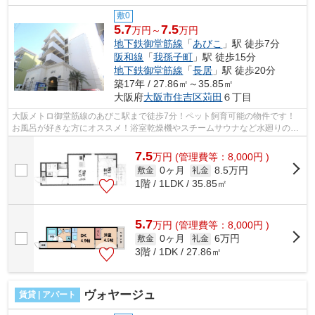
敷0
5.7
7.5
万円～
万円
地下鉄御堂筋線
「
あびこ
」駅 徒歩7分
阪和線
「
我孫子町
」駅 徒歩15分
地下鉄御堂筋線
「
長居
」駅 徒歩20分
築17年 / 27.86㎡～35.85㎡
大阪府
大阪市住吉区
苅田
６丁目
大阪メトロ御堂筋線のあびこ駅まで徒歩7分！ペット飼育可能の物件です！
お風呂が好きな方にオススメ！浴室乾燥機やスチームサウナなど水廻りの設
備が充実！ ■□■□■□■□■□■□■□■□■□■□■□...
7.5
万
円
(管理費等：8,000円 )
0ヶ月
8.5万円
敷金
礼金
1階 / 1LDK / 35.85㎡
5.7
万
円
(管理費等：8,000円 )
0ヶ月
6万円
敷金
礼金
3階 / 1DK / 27.86㎡
ヴォヤージュ
賃貸 | アパート