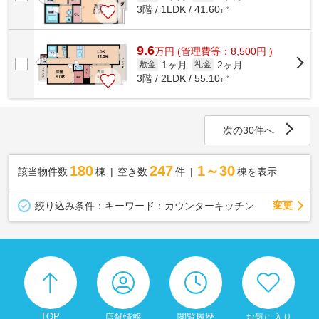
3階 / 1LDK / 41.60㎡
9.6
万
円
(管理費等：8,500円 )
1ヶ月
2ヶ月
敷金
礼金
3階 / 2LDK / 55.10㎡
次の30件へ
180
247
1～30
該当物件数
棟
空き数
件
棟を表示
変更
絞り込み条件：
キーワード：カウンターキッチン
TOP
店舗情報
閲覧履歴
お気に入り