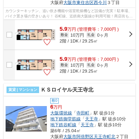
大阪府
大阪市東住吉区
西今川
３丁目
カウンターキッチン、追い炊き機能や浴室乾燥機など設備が充実！駐車場、
バイク置き場の空きいあり！ 谷町線、近鉄南大阪線が利用可能！商店街も近
く、スーパーも近くにあります。 ■...
5.9
万
円
(管理費等：7,000円 )
10万円
0ヶ月
敷金
礼金
2階 / 1DK / 29.25㎡
5.9
万
円
(管理費等：7,000円 )
10万円
0ヶ月
敷金
礼金
2階 / 1DK / 29.25㎡
ＫＳロイヤル天王寺北
賃貸 | マンション
敷0
6
万円
大阪環状線
「
寺田町
」駅 徒歩1分
地下鉄御堂筋線
「
天王寺
」駅 徒歩10分
地下鉄谷町線
「
天王寺
」駅 徒歩10分
築6年 / 25.04㎡
大阪府
大阪市阿倍野区
天王寺町北
２丁目