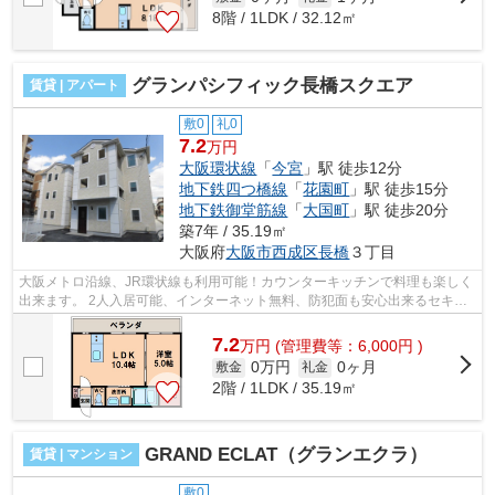
8階 / 1LDK / 32.12㎡
グランパシフィック長橋スクエア
賃貸 | アパート
敷0
礼0
7.2
万円
大阪環状線
「
今宮
」駅 徒歩12分
地下鉄四つ橋線
「
花園町
」駅 徒歩15分
地下鉄御堂筋線
「
大国町
」駅 徒歩20分
築7年 / 35.19㎡
大阪府
大阪市西成区
長橋
３丁目
大阪メトロ沿線、JR環状線も利用可能！カウンターキッチンで料理も楽しく
出来ます。 2人入居可能、インターネット無料、防犯面も安心出来るセキュ
リティーで女性にもオススメですよ。...
7.2
万
円
(管理費等：6,000円 )
0万円
0ヶ月
敷金
礼金
2階 / 1LDK / 35.19㎡
GRAND ECLAT（グランエクラ）
賃貸 | マンション
敷0