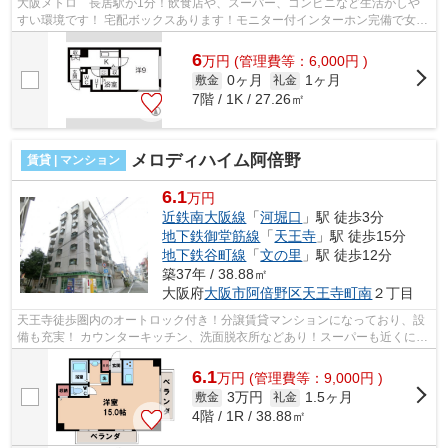
大阪メトロ 長居駅が1分！飲食店や、スーパー、コンビニなど生活がしや
すい環境です！ 宅配ボックスあります！モニター付インターホン完備で女性
も安心！カウンターキッチンなど！ ...
6
万
円
(管理費等：6,000円 )
0ヶ月
1ヶ月
敷金
礼金
7階 / 1K / 27.26㎡
メロディハイム阿倍野
賃貸 | マンション
6.1
万円
近鉄南大阪線
「
河堀口
」駅 徒歩3分
地下鉄御堂筋線
「
天王寺
」駅 徒歩15分
地下鉄谷町線
「
文の里
」駅 徒歩12分
築37年 / 38.88㎡
大阪府
大阪市阿倍野区
天王寺町南
２丁目
天王寺徒歩圏内のオートロック付き！分譲賃貸マンションになっており、設
備も充実！ カウンターキッチン、洗面脱衣所などあり！スーパーも近くにあ
ります。 ■□■□■□■□■□■□■□■□■□■□■□■...
6.1
万
円
(管理費等：9,000円 )
3万円
1.5ヶ月
敷金
礼金
4階 / 1R / 38.88㎡