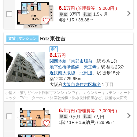
6.1
万
円
(管理費等：9,000円 )
3万円
1.5ヶ月
敷金
礼金
4階 / 1R / 38.88㎡
Ritz東住吉
賃貸 | マンション
敷0
6.1
万円
関西本線
「
東部市場前
」駅 徒歩1分
地下鉄御堂筋線
「
天王寺
」駅 徒歩25分
近鉄南大阪線
「
北田辺
」駅 徒歩15分
築12年 / 29.95㎡
大阪府
大阪市東住吉区
杭全
１丁目
小型犬・猫などペット飼育可マンションです。 カウンターキッチン・オート
ロック・TVモニターホン・浴室乾燥機・温水洗浄便座など、設備も大変充実
しております。バイク置場あり！ ■...
6.1
万
円
(管理費等：7,000円 )
0ヶ月
7万円
敷金
礼金
1階 / 1R＋1S(納戸) / 29.95㎡