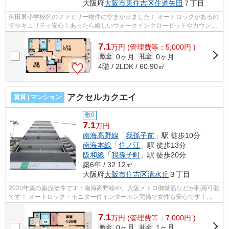
大阪府
大阪市東住吉区
住道矢田
７丁目
矢田東小学校区のファミリー物件に空きが出ました！ オートロックがあるの
でセキュリティ安心！あったら嬉しいウォークインクローゼットやカウンタ
ーキッチンなど追い炊き機能もあり...
7.1
万
円
(管理費等：5,000円 )
0ヶ月
0ヶ月
敷金
礼金
4階 / 2LDK / 60.90㎡
アクセルカクエイ
賃貸 | マンション
敷0
7.1
万円
南海高野線
「
我孫子前
」駅 徒歩10分
南海本線
「
住ノ江
」駅 徒歩13分
阪和線
「
我孫子町
」駅 徒歩20分
築6年 / 32.12㎡
大阪府
大阪市住吉区
清水丘
３丁目
2020年築の築浅物件です！南海高野線や、大阪メトロ御堂筋などが利用可能
です！ オートロック・モニター付インターホン完備で女性も安心です！
■□■□■□■□■□■□■□■□■□■□■□■□■□■□■□■□■□■...
7.1
万
円
(管理費等：7,000円 )
0ヶ月
1ヶ月
敷金
礼金