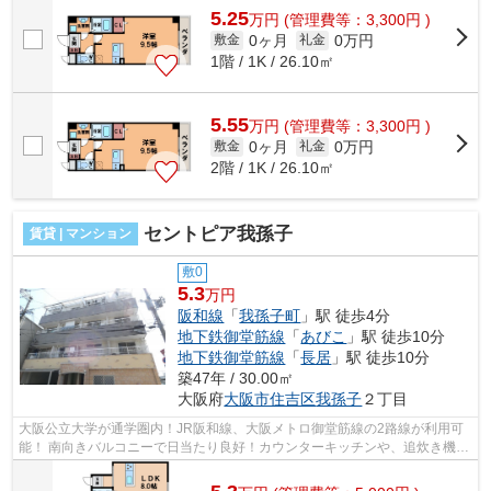
5.25
万
円
(管理費等：3,300円 )
0ヶ月
0万円
敷金
礼金
1階 / 1K / 26.10㎡
5.55
万
円
(管理費等：3,300円 )
0ヶ月
0万円
敷金
礼金
2階 / 1K / 26.10㎡
セントピア我孫子
賃貸 | マンション
敷0
5.3
万円
阪和線
「
我孫子町
」駅 徒歩4分
地下鉄御堂筋線
「
あびこ
」駅 徒歩10分
地下鉄御堂筋線
「
長居
」駅 徒歩10分
築47年 / 30.00㎡
大阪府
大阪市住吉区
我孫子
２丁目
大阪公立大学が通学圏内！JR阪和線、大阪メトロ御堂筋線の2路線が利用可
能！ 南向きバルコニーで日当たり良好！カウンターキッチンや、追炊き機能
など充実の設備です！ ■□■□■□■□■□■□...