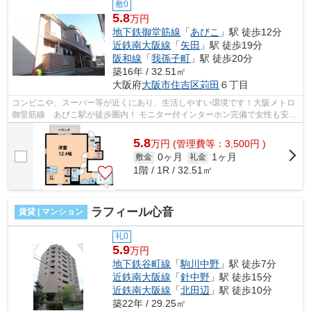
敷0
5.8
万円
地下鉄御堂筋線
「
あびこ
」駅 徒歩12分
近鉄南大阪線
「
矢田
」駅 徒歩19分
阪和線
「
我孫子町
」駅 徒歩20分
築16年 / 32.51㎡
大阪府
大阪市住吉区
苅田
６丁目
コンビニや、スーパー等が近くにあり、生活しやすい環境です！大阪メトロ
御堂筋線 あびこ駅が徒歩圏内！ モニター付インターホン完備で女性も安
心！システムキッチンや、浴室乾燥機...
5.8
万
円
(管理費等：3,500円 )
0ヶ月
1ヶ月
敷金
礼金
1階 / 1R / 32.51㎡
ラフィール心音
賃貸 | マンション
礼0
5.9
万円
地下鉄谷町線
「
駒川中野
」駅 徒歩7分
近鉄南大阪線
「
針中野
」駅 徒歩15分
近鉄南大阪線
「
北田辺
」駅 徒歩10分
築22年 / 29.25㎡