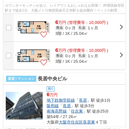
カウンターキッチンがあり、レイアウトもおしゃれなお部屋！ JR環状線寺田
駅まで徒歩1分、大阪メトロ御堂筋線天王寺駅も徒歩圏内！ペットの飼育も
可能で広めの洋室となっております！...
6
万
円
(管理費等：10,000円 )
0ヶ月
1ヶ月
敷金
礼金
3階 / 1K / 25.04㎡
6
万
円
(管理費等：10,000円 )
0ヶ月
1ヶ月
敷金
礼金
3階 / 1K / 25.04㎡
長居中央ビル
賃貸 | マンション
敷0
6
万円
地下鉄御堂筋線
「
長居
」駅 徒歩1分
阪和線
「
長居
」駅 徒歩3分
南海高野線
「
住吉東
」駅 徒歩25分
築54年 / 27.26㎡
大阪府
大阪市住吉区
長居東
４丁目