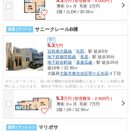
5.3
万
円
(管理費等：5,000円 )
0ヶ月
3万円
敷金
礼金
1階 / 1LDK / 30.00㎡
サニークレールB棟
賃貸 | アパート
敷0
5.3
万円
近鉄南大阪線
「
矢田
」駅 徒歩5分
地下鉄御堂筋線
「
長居
」駅 徒歩30分
地下鉄谷町線
「
喜連瓜破
」駅 徒歩25分
築16年 / 32.90㎡
大阪府
大阪市東住吉区
照ケ丘矢田
３丁目
カウンターキッチン、追い炊き機能や浴室乾燥機などあり！ネット利用も無
料になっております。 南向きで明るいお部屋になっております。スーパーも
近くにあります。 ■□■□■□■□■□■□■□■...
5.3
万
円
(管理費等：2,900円 )
0ヶ月
7万円
敷金
礼金
1階 / 1R / 32.90㎡
マリポサ
賃貸 | マンション