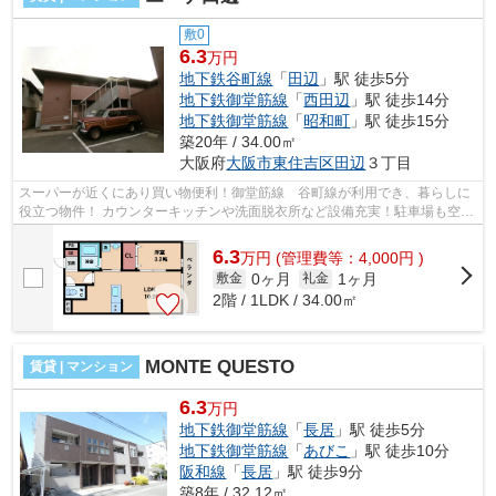
敷0
6.3
万円
地下鉄谷町線
「
田辺
」駅 徒歩5分
地下鉄御堂筋線
「
西田辺
」駅 徒歩14分
地下鉄御堂筋線
「
昭和町
」駅 徒歩15分
築20年 / 34.00㎡
大阪府
大阪市東住吉区
田辺
３丁目
スーパーが近くにあり買い物便利！御堂筋線 谷町線が利用でき、暮らしに
役立つ物件！ カウンターキッチンや洗面脱衣所など設備充実！駐車場も空き
あります。 ■□■□■□■□■□■□■□■□■□■□■...
6.3
万
円
(管理費等：4,000円 )
0ヶ月
1ヶ月
敷金
礼金
2階 / 1LDK / 34.00㎡
MONTE QUESTO
賃貸 | マンション
6.3
万円
地下鉄御堂筋線
「
長居
」駅 徒歩5分
地下鉄御堂筋線
「
あびこ
」駅 徒歩10分
阪和線
「
長居
」駅 徒歩9分
築8年 / 32.12㎡