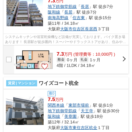
7.3
万円
地下鉄御堂筋線
「
長居
」駅 徒歩7分
阪和線
「
長居
」駅 徒歩7分
南海高野線
「
住吉東
」駅 徒歩15分
築11年 / 34.18㎡
大阪府
大阪市住吉区
長居西
３丁目
システムキッチンや浴室乾燥機など設備が充実しております。バイク置き場
あります！ 長居駅が徒歩圏内！スーパーやドラックストアがあり、住みやす
い環境になっております。 ■□■□■□■...
7.3
万
円
(管理費等：10,000円 )
0ヶ月
1ヶ月
敷金
礼金
4階 / 1LDK / 34.18㎡
ワイズコート杭全
賃貸 | マンション
敷0
7.5
万円
関西本線
「
東部市場前
」駅 徒歩1分
地下鉄御堂筋線
「
天王寺
」駅 徒歩30分
阪和線
「
美章園
」駅 徒歩18分
築12年 / 32.14㎡
大阪府
大阪市東住吉区
杭全
１丁目