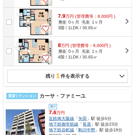
7.9
万
円
(管理費等：8,000円 )
0ヶ月
1ヶ月
敷金
礼金
3階 / 1LDK / 30.65㎡
8
万
円
(管理費等：8,000円 )
0ヶ月
1ヶ月
敷金
礼金
4階 / 1LDK / 30.65㎡
1
残り
件を表示する
カーサ・ファミーユ
賃貸 | マンション
敷0
7.6
万円
近鉄南大阪線
「
矢田
」駅 徒歩5分
地下鉄御堂筋線
「
長居
」駅 徒歩23分
地下鉄谷町線
「
駒川中野
」駅 徒歩18分