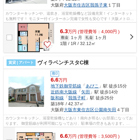
大阪府
大阪市住吉区
我孫子東
１丁目
カウンターキッチンや、追炊き、浴室乾燥機など設備充実！インターネット
も無料です！ モニター付インターホン完備で女性も安心です！大阪メトロ御
堂筋が徒歩圏内！ ■□■□■□■□■□■□■□■...
6.3
万
円
(管理費等：4,000円 )
1ヶ月
1ヶ月
敷金
礼金
1階 / 1R / 32.12㎡
ヴィラベンチスタC棟
賃貸 | アパート
敷0
6.6
万円
地下鉄御堂筋線
「
あびこ
」駅 徒歩15分
近鉄南大阪線
「
矢田
」駅 徒歩14分
阪和線
「
我孫子町
」駅 徒歩25分
築18年 / 42.37㎡
大阪府
大阪市東住吉区
公園南矢田
４丁目
カウンターキッチン、浴室乾燥機などあり！南向き明るいお部屋になってお
ります。 御堂筋線が利用可能になっており、駐車場の空きもあります。
■□■□■□■□■□■□■□■□■□■□■□■□■□■□■□■□■□■...
6.6
万
円
(管理費等：3,500円 )