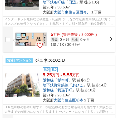
地下鉄谷町線
「
田辺
」駅 徒歩19分
築26年 / 30.69㎡
大阪府
大阪市東住吉区
西今川
１丁目
インターネット無料などや敷金・礼金共に0円なので初期費用抑えたい方に
オススメの物件となってます。 お風呂・トイレ別・脱衣所・独立洗面台・エ
アコン付などの設備！近鉄南大阪線・...
5
万
円
(管理費等：3,000円 )
0ヶ月
0ヶ月
敷金
礼金
1階 / 1K / 30.69㎡
ジュネスO.C.U
賃貸 | マンション
敷0
礼0
5.25
5.55
万円～
万円
阪和線
「
杉本町
」駅 徒歩2分
地下鉄御堂筋線
「
あびこ
」駅 徒歩14分
阪和線
「
我孫子町
」駅 徒歩10分
築21年 / 26.10㎡
大阪府
大阪市住吉区
杉本
２丁目
ＪＲ阪和線の杉本町駅すぐ！御堂筋線のあびこ駅も利用可能です！大阪公立
大学まで徒歩圏内になっております！ セパレートになっており、お料理する
方にオススメのカウンターキッチン...