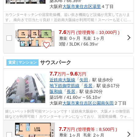
築30年 / 66.39㎡
大阪府
大阪市東住吉区
湯里
４丁目
カウンターキッチンや浴室乾燥機、追い炊き機能など設備が充実しておりま
す。 南向きで日当たり良好！近鉄南大阪線が利用可能！スーパーも近くにあ
ります。 ■□■□■□■□■□■□■□■□■□■□■□■...
7.6
万
円
(管理費等：10,000円 )
0ヶ月
1ヶ月
敷金
礼金
3階 / 3LDK / 66.39㎡
サウスパーク
賃貸 | マンション
7.7
9.6
万円～
万円
近鉄南大阪線
「
矢田
」駅 徒歩8分
地下鉄御堂筋線
「
長居
」駅 徒歩17分
阪和線
「
長居
」駅 徒歩20分
築15年 / 41.60㎡～55.10㎡
大阪府
大阪市東住吉区
公園南矢田
２丁目
嬉しいペット飼育可能マンションです！近鉄南大阪線や、大阪メトロ御堂筋
線などが利用可能！ カウンターキッチンになっており、浴室乾燥機、ウォシ
ュレットなど！駐車場もあります！ ...
7.7
万
円
(管理費等：8,500円 )
1ヶ月
2ヶ月
敷金
礼金