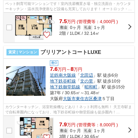
ペット飼育可能マンションです！室内洗濯機置き場・独立洗面台・カウンタ
ーキッチン・温水洗浄便座など設備も充実しております！ オートロック・TV
モニター付きインターホンも完備し...
7.5
万
円
(管理費等：4,000円 )
0ヶ月
1ヶ月
敷金
礼金
2階 / 1LDK / 32.14㎡
ブリリアントコートLUXE
賃貸 | マンション
敷0
7.6
8
万円～
万円
近鉄南大阪線
「
北田辺
」駅 徒歩6分
地下鉄谷町線
「
文の里
」駅 徒歩10分
地下鉄御堂筋線
「
昭和町
」駅 徒歩15分
築7年 / 30.65㎡～31.48㎡
大阪府
大阪市東住吉区
桑津
５丁目
カウンターキッチン、浴室乾燥機などあり！ネット利用も無料！ 天王寺駅ま
で自転車圏内になっており、地下鉄谷町線や御堂筋線も徒歩圏内！
■□■□■□■□■□■□■□■□■□■□■□■□■□■□■□■□■□■□■□■...
7.9
万
円
(管理費等：8,000円 )
0ヶ月
1ヶ月
敷金
礼金
3階 / 1LDK / 30.65㎡