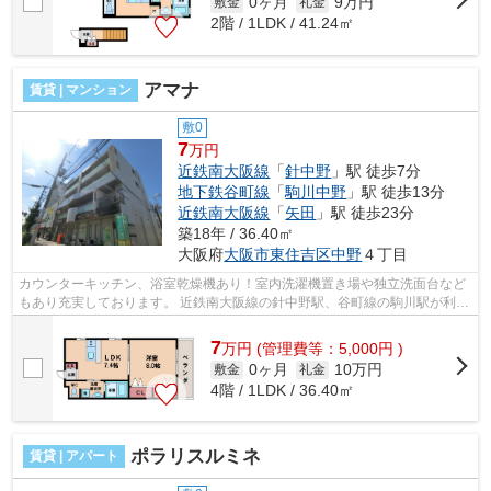
0ヶ月
9万円
敷金
礼金
2階 / 1LDK / 41.24㎡
アマナ
賃貸 | マンション
敷0
7
万円
近鉄南大阪線
「
針中野
」駅 徒歩7分
地下鉄谷町線
「
駒川中野
」駅 徒歩13分
近鉄南大阪線
「
矢田
」駅 徒歩23分
築18年 / 36.40㎡
大阪府
大阪市東住吉区
中野
４丁目
カウンターキッチン、浴室乾燥機あり！室内洗濯機置き場や独立洗面台など
もあり充実しております。 近鉄南大阪線の針中野駅、谷町線の駒川駅が利用
可能！南向きなっております。 ■□■...
7
万
円
(管理費等：5,000円 )
0ヶ月
10万円
敷金
礼金
4階 / 1LDK / 36.40㎡
ポラリスルミネ
賃貸 | アパート