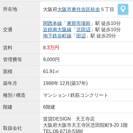
所在地
大阪府
大阪市東住吉区
杭全
５丁目
関西本線
「
東部市場前
」駅 徒歩10分
交通
近鉄南大阪線
「
北田辺
」駅 徒歩10分
地下鉄谷町線
「
田辺
」駅 徒歩20分
賃料
8.3万円
管理費等
9,000円
面積
61.91㎡
築年月
1988年 12月(築37年)
種別 / 構造
マンション / 鉄筋コンクリート
階建
6階建
賃貸DESIGN 天王寺店
大阪府大阪市天王寺区悲田院町9-20 1階
取扱会社
TEL:06-6718-5388