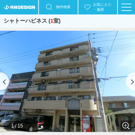
お気に入り
物件検索
・履歴
シャトーハピネス (
1
室)
1 / 15