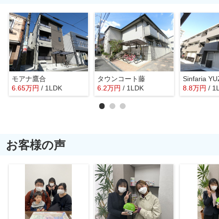
モアナ鷹合
タウンコート藤
Sinfaria 
6.65
万
円
/ 1LDK
6.2
万
円
/ 1LDK
8.8
万
円
/ 1
お客様の声