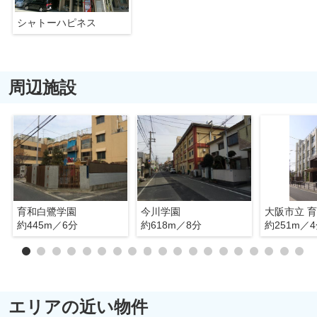
シャトーハピネス
周辺施設
育和白鷺学園
今川学園
大阪市立 
約445m／6分
約618m／8分
約251m／
エリアの近い物件