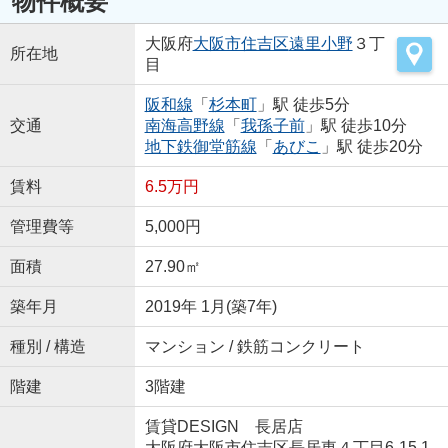
物件概要
大阪府
大阪市住吉区
遠里小野
３丁
所在地
目
阪和線
「
杉本町
」駅 徒歩5分
交通
南海高野線
「
我孫子前
」駅 徒歩10分
地下鉄御堂筋線
「
あびこ
」駅 徒歩20分
賃料
6.5万円
管理費等
5,000円
面積
27.90㎡
築年月
2019年 1月(築7年)
種別 / 構造
マンション / 鉄筋コンクリート
階建
3階建
賃貸DESIGN 長居店
大阪府大阪市住吉区長居東４丁目6-15 1