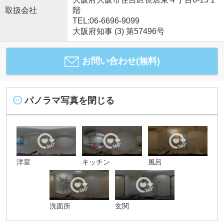
取扱会社
階
TEL:06-6696-9099
大阪府知事 (3) 第57496号
お問い合わせ(無料)
パノラマ写真を閉じる
洋室
キッチン
風呂
洗面所
玄関