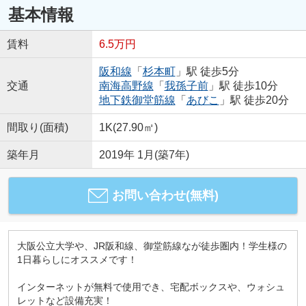
基本情報
賃料
6.5万円
阪和線
「
杉本町
」駅 徒歩5分
交通
南海高野線
「
我孫子前
」駅 徒歩10分
地下鉄御堂筋線
「
あびこ
」駅 徒歩20分
間取り(面積)
1K(27.90㎡)
築年月
2019年 1月(築7年)
お問い合わせ(無料)
大阪公立大学や、JR阪和線、御堂筋線なが徒歩圏内！学生様の
1日暮らしにオススメです！
インターネットが無料で使用でき、宅配ボックスや、ウォシュ
レットなど設備充実！