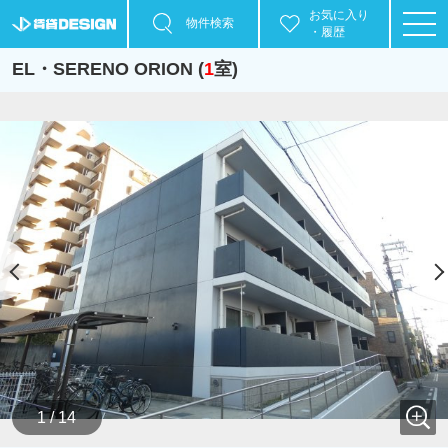
お気に入り
物件検索
・履歴
EL・SERENO ORION (
1
室)
1 / 14