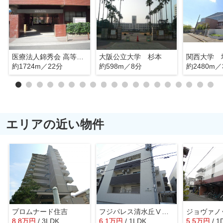
医療法人錦秀会 高等看護学院
大阪公立大学 杉本
約1724m／22分
約598m／8分
約2480m／
エリアの近い物件
プロムナード住吉
フジパレス清水丘Ⅴ番館
ジョヴァノ
8.8
万
円
/ 3LDK
6.1
万
円
/ 1LDK
5.5
万
円
/ 1