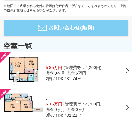
※地図上に表示される物件の位置は付近住所に所在することを表すものであり、実際
の物件所在地とは異なる場合がございます。
お問い合わせ(無料)
空室一覧
-
5.95万円
(管理費等：4,200円)
0ヶ月
6万円
敷金
礼金
2階
31.74㎡
1DK
-
6.15万円
(管理費等：4,200円)
0ヶ月
0ヶ月
敷金
礼金
3階
32.22㎡
1DK