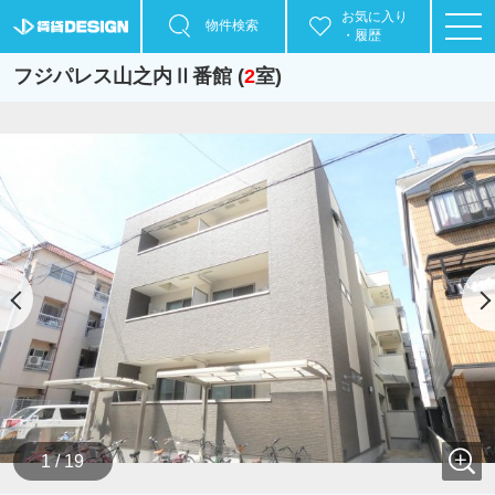
お気に入り
物件検索
・履歴
フジパレス山之内Ⅱ番館 (
2
室)
1 / 19