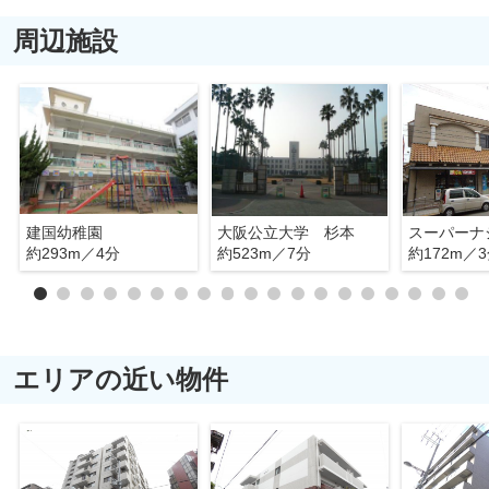
周辺施設
建国幼稚園
大阪公立大学 杉本
約293m／4分
約523m／7分
約172m／
エリアの近い物件