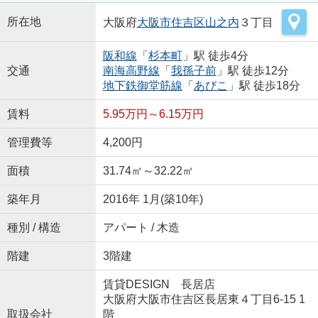
所在地
大阪府
大阪市住吉区
山之内
３丁目
阪和線
「
杉本町
」駅 徒歩4分
交通
南海高野線
「
我孫子前
」駅 徒歩12分
地下鉄御堂筋線
「
あびこ
」駅 徒歩18分
賃料
5.95万円～6.15万円
管理費等
4,200円
面積
31.74㎡～32.22㎡
築年月
2016年 1月(築10年)
種別 / 構造
アパート / 木造
階建
3階建
賃貸DESIGN 長居店
大阪府大阪市住吉区長居東４丁目6-15 1
取扱会社
階