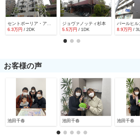
セントポーリア・アビコ
ジョヴァノッティ杉本
パールヒル
6.3
万
円
/ 2DK
5.5
万
円
/ 1DK
8.9
万
円
/ 3
お客様の声
池田千春
池田千春
池田千春