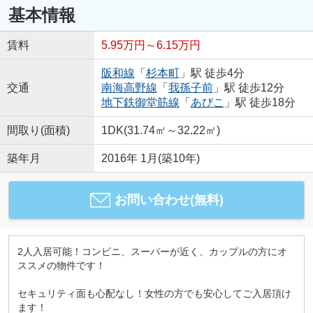
基本情報
賃料
5.95万円～6.15万円
阪和線
「
杉本町
」駅 徒歩4分
交通
南海高野線
「
我孫子前
」駅 徒歩12分
地下鉄御堂筋線
「
あびこ
」駅 徒歩18分
間取り(面積)
1DK(31.74㎡～32.22㎡)
築年月
2016年 1月(築10年)
お問い合わせ(無料)
2人入居可能！コンビニ、スーパーが近く、カップルの方にオ
ススメの物件です！
セキュリティ面も心配なし！女性の方でも安心してご入居頂け
ます！