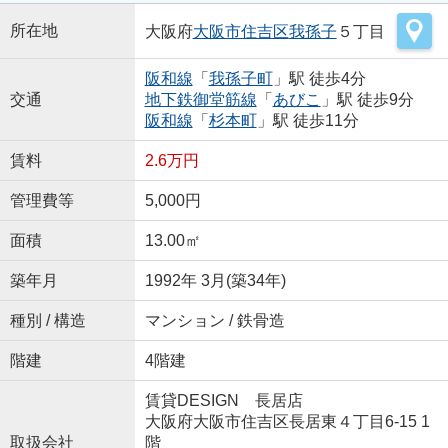
所在地
大阪府
大阪市住吉区
我孫子
５丁目
阪和線
「
我孫子町
」駅 徒歩4分
交通
地下鉄御堂筋線
「
あびこ
」駅 徒歩9分
阪和線
「
杉本町
」駅 徒歩11分
賃料
2.6万円
管理費等
5,000円
面積
13.00㎡
築年月
1992年 3月(築34年)
種別 / 構造
マンション / 鉄骨造
階建
4階建
賃貸DESIGN 長居店
大阪府大阪市住吉区長居東４丁目6-15 1
取扱会社
階