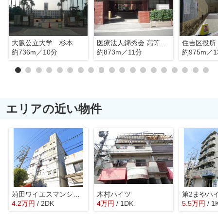
大阪公立大学 杉本
医療法人錦秀会 高等看護学院
住吉区役所
約736m／10分
約873m／11分
約975m／1
エリアの近い物件
苅田ワイエスマンション
木村ハイツ
第2まやハ
4.2
万
円
/ 2DK
4
万
円
/ 1DK
5.5
万
円
/ 1