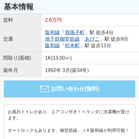
基本情報
賃料
2.6万円
阪和線
「
我孫子町
」駅 徒歩4分
交通
地下鉄御堂筋線
「
あびこ
」駅 徒歩9分
阪和線
「
杉本町
」駅 徒歩11分
間取り(面積)
1K(13.00㎡)
築年月
1992年 3月(築34年)
お問い合わせ(無料)
お風呂トイレがあり、エアコン付き！ベランダに洗濯機が置け
ます。
オートロックもあります。御堂筋線、ＪＲ阪和線が利用可能！