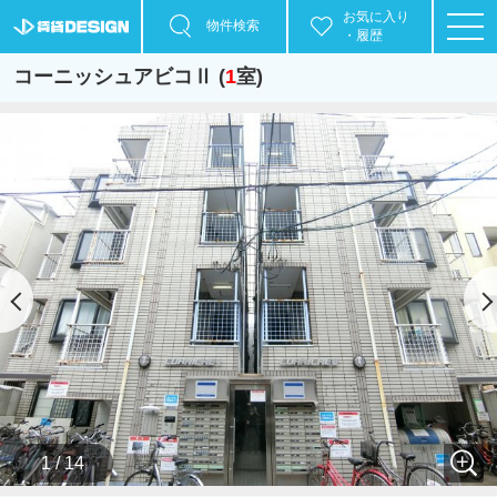
お気に入り
物件検索
・履歴
コーニッシュアビコⅡ (
1
室)
1 / 14