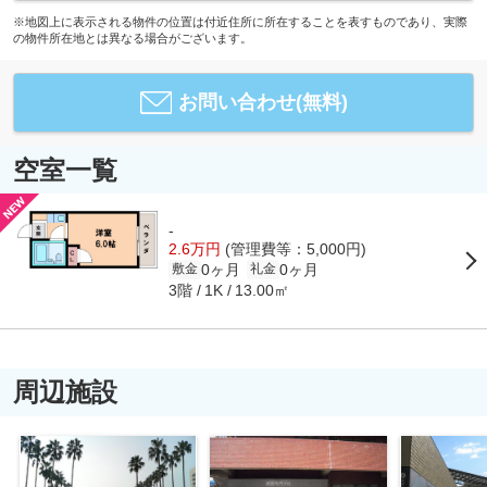
※地図上に表示される物件の位置は付近住所に所在することを表すものであり、実際
の物件所在地とは異なる場合がございます。
お問い合わせ(無料)
空室一覧
-
2.6万円
(管理費等：5,000円)
0ヶ月
0ヶ月
敷金
礼金
3階
13.00㎡
1K
周辺施設