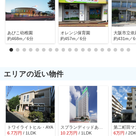
あびこ幼稚園
オレンジ保育園
大阪市立依
約468m／6分
約457m／6分
約431m／
エリアの近い物件
トワイライトヒル・AYA
スプランディッドあびこ駅前
第二町田マ
6.7
万
円
/ 1LDK
10.2
万
円
/ 1LDK
6
万
円
/ 2D