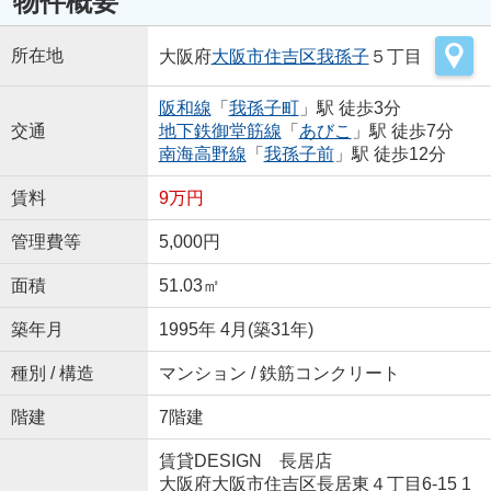
物件概要
所在地
大阪府
大阪市住吉区
我孫子
５丁目
阪和線
「
我孫子町
」駅 徒歩3分
交通
地下鉄御堂筋線
「
あびこ
」駅 徒歩7分
南海高野線
「
我孫子前
」駅 徒歩12分
賃料
9万円
管理費等
5,000円
面積
51.03㎡
築年月
1995年 4月(築31年)
種別 / 構造
マンション / 鉄筋コンクリート
階建
7階建
賃貸DESIGN 長居店
大阪府大阪市住吉区長居東４丁目6-15 1