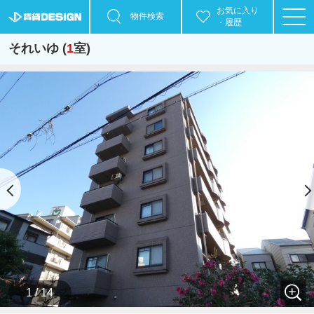
お気に入り
物件検索
・履歴
それいゆ (
1
室)
1 / 14