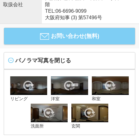
取扱会社
階
TEL:06-6696-9099
大阪府知事 (3) 第57496号
お問い合わせ(無料)
パノラマ写真を閉じる
リビング
洋室
和室
洗面所
玄関