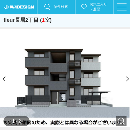
お気に入り
物件検索
・履歴
fleur長居2丁目 (
1
室)
1 / 2