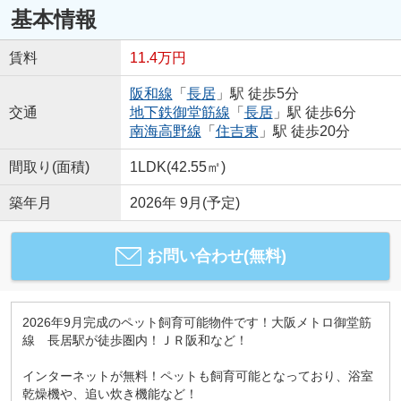
基本情報
賃料
11.4万円
阪和線
「
長居
」駅 徒歩5分
交通
地下鉄御堂筋線
「
長居
」駅 徒歩6分
南海高野線
「
住吉東
」駅 徒歩20分
間取り(面積)
1LDK(42.55㎡)
築年月
2026年 9月(予定)
お問い合わせ(無料)
2026年9月完成のペット飼育可能物件です！大阪メトロ御堂筋
線 長居駅が徒歩圏内！ＪＲ阪和など！
インターネットが無料！ペットも飼育可能となっており、浴室
乾燥機や、追い炊き機能など！