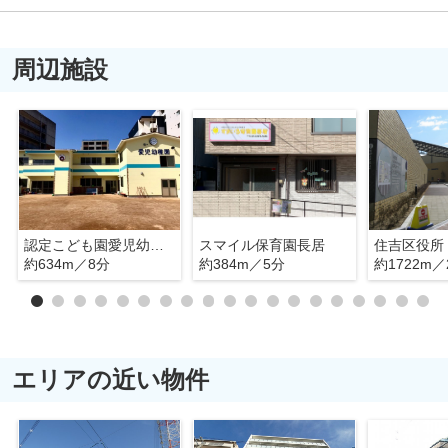
周辺施設
認定こども園愛児幼稚園
スマイル保育園長居
住吉区役所
約634m／8分
約384m／5分
約1722m／
エリアの近い物件