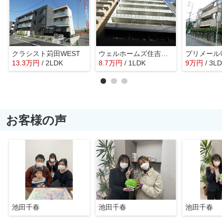
クラシスト苅田WEST
ウェルホームズ住吉大社
プリメール
13.3
万
円
/ 2LDK
8.7
万
円
/ 1LDK
9
万
円
/ 3L
お客様の声
池田千春
池田千春
池田千春