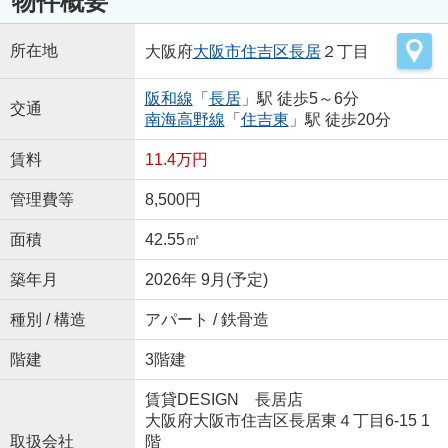
物件概要
所在地
大阪府
大阪市住吉区
長居
２丁目
阪和線
「
長居
」駅 徒歩5～6分
交通
南海高野線
「
住吉東
」駅 徒歩20分
賃料
11.4万円
管理費等
8,500円
面積
42.55㎡
築年月
2026年 9月(予定)
種別 / 構造
アパート / 鉄骨造
階建
3階建
賃貸DESIGN 長居店
大阪府大阪市住吉区長居東４丁目6-15 1
取扱会社
階