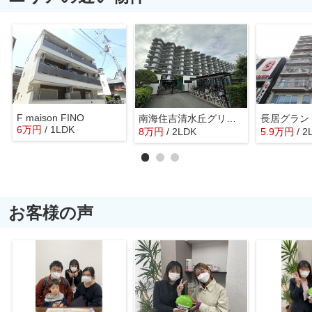
F maison FINO
南海住吉清水丘グリーンコート
長居グラン
6
万
円
/ 1LDK
8
万
円
/ 2LDK
5.9
万
円
/ 2
お客様の声