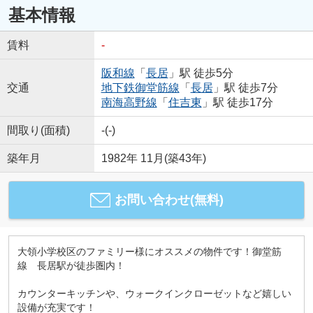
基本情報
賃料
-
阪和線
「
長居
」駅 徒歩5分
交通
地下鉄御堂筋線
「
長居
」駅 徒歩7分
南海高野線
「
住吉東
」駅 徒歩17分
間取り(面積)
-(-)
築年月
1982年 11月(築43年)
お問い合わせ(無料)
大領小学校区のファミリー様にオススメの物件です！御堂筋
線 長居駅が徒歩圏内！
カウンターキッチンや、ウォークインクローゼットなど嬉しい
設備が充実です！