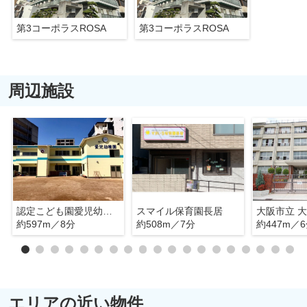
第3コーポラスROSA
第3コーポラスROSA
周辺施設
認定こども園愛児幼稚園
スマイル保育園長居
大阪市立 
約597m／8分
約508m／7分
約447m／
エリアの近い物件