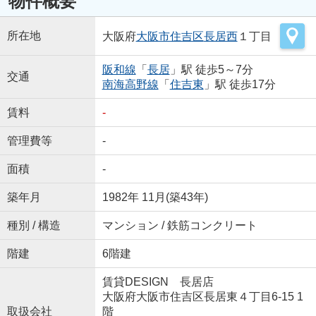
物件概要
所在地
大阪府
大阪市住吉区
長居西
１丁目
阪和線
「
長居
」駅 徒歩5～7分
交通
南海高野線
「
住吉東
」駅 徒歩17分
賃料
-
管理費等
-
面積
-
築年月
1982年 11月(築43年)
種別 / 構造
マンション / 鉄筋コンクリート
階建
6階建
賃貸DESIGN 長居店
大阪府大阪市住吉区長居東４丁目6-15 1
取扱会社
階