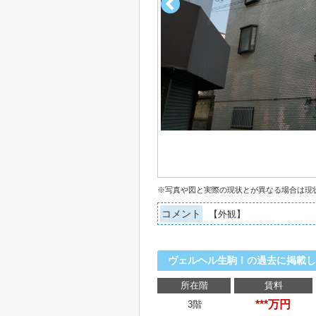
※写真や図と実際の現状とが異なる場合は現
コメント
【外観】
ヴェルヘル生駒Ⅰの過去に掲載し
所在階
賃料
***万円
3階