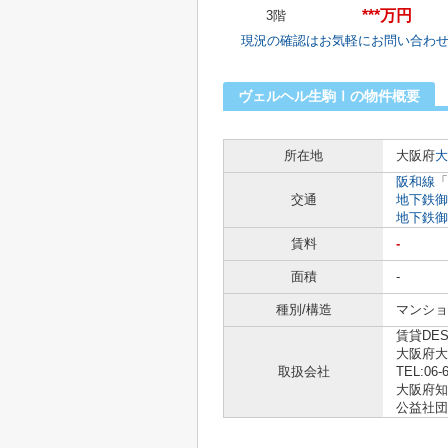
***万円
3階
現況の確認はお気軽にお問い合わ
ヴェルヘル生駒Ⅰの物件概要
所在地
大阪府
大
阪和線
「
交通
地下鉄御
地下鉄御
賃料
-
面積
-
種別/構造
マンショ
賃貸DE
大阪府大
取扱会社
TEL:06-
大阪府知事
公益社団