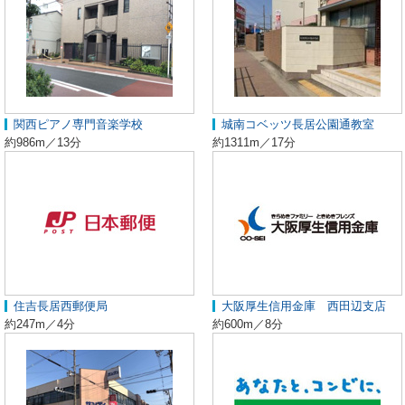
関西ピアノ専門音楽学校
城南コベッツ長居公園通教室
約986m／13分
約1311m／17分
住吉長居西郵便局
大阪厚生信用金庫 西田辺支店
約247m／4分
約600m／8分