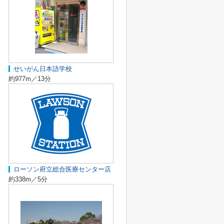
せいがん日本語学校
約977m／13分
ローソン府立総合医療センター店
約338m／5分