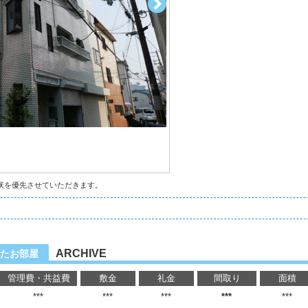
状を優先させていただきます。
ARCHIVE
たお部屋
管理費・共益費
敷金
礼金
間取り
面積
***
***
***
***
***