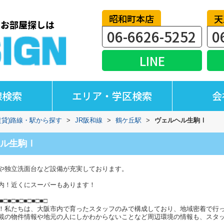
昭和町本店
天
06-6626-5252
0
LINE
線検索
エリア・学区検索
会
賃貸)路線・駅から探す
>
JR阪和線
>
鶴ケ丘駅
>
ヴェルヘル生駒Ⅰ
ル生駒Ⅰ
や独立洗面台など設備が充実しております。
内！近くにスーパーもあります！
■□■□■□■□■□■□
！私たちは、大阪市内で育ったスタッフのみで構成しており、地域密着で行
載の物件情報や地元の人にしかわからないことなど周辺環境の情報も、スタ