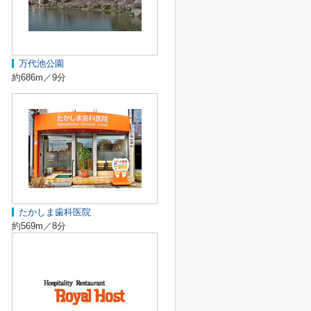
万代池公園
約686m／9分
たかしま歯科医院
約569m／8分