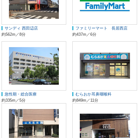
サンディ 西田辺店
ファミリーマート 長居西店
約562m／8分
約437m／6分
急性期・総合医療
むらおか耳鼻咽喉科
約335m／5分
約849m／11分