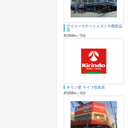
デイリーカナートイズミヤ西田辺
店
約344m／5分
キリン堂 ライフ住吉店
約568m／8分