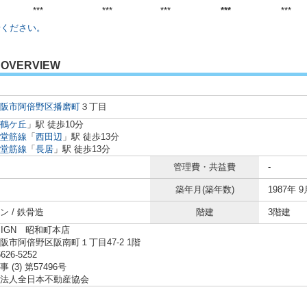
***
***
***
***
***
せください。
OVERVIEW
阪市阿倍野区
播磨町
３丁目
鶴ケ丘
」駅 徒歩10分
堂筋線
「
西田辺
」駅 徒歩13分
堂筋線
「
長居
」駅 徒歩13分
管理費・共益費
-
築年月(築年数)
1987年 9
ン / 鉄骨造
階建
3階建
SIGN 昭和町本店
阪市阿倍野区阪南町１丁目47-2 1階
6626-5252
 (3) 第57496号
法人全日本不動産協会