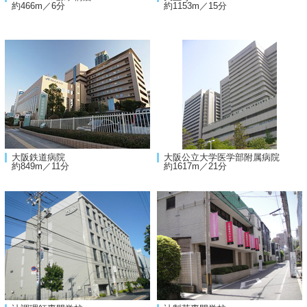
約466m／6分
約1153m／15分
大阪鉄道病院
大阪公立大学医学部附属病院
約849m／11分
約1617m／21分