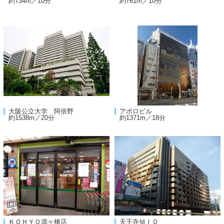
約734m／10分
約761m／10分
大阪公立大学 阿倍野
アポロビル
約1538m／20分
約1371m／18分
ＫＯＨＹＯ源ヶ橋店
天王寺ＭＩＯ