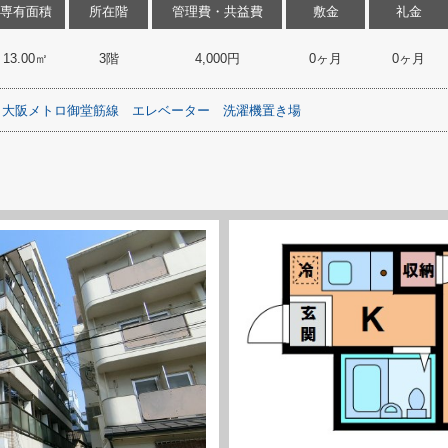
専有面積
所在階
管理費・共益費
敷金
礼金
13.00㎡
3階
4,000円
0ヶ月
0ヶ月
大阪メトロ御堂筋線
エレベーター
洗濯機置き場