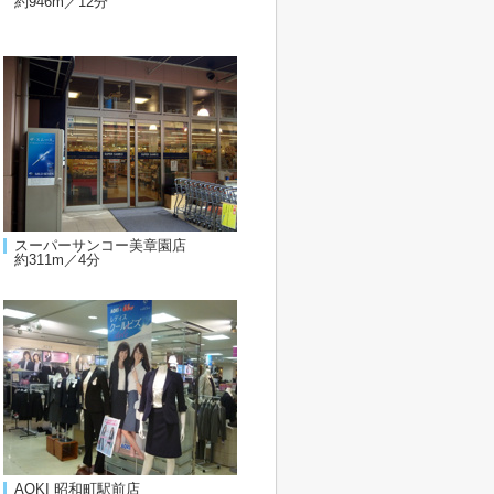
約946m／12分
スーパーサンコー美章園店
約311m／4分
AOKI 昭和町駅前店