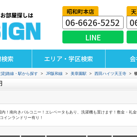
昭和町本店
天
06-6626-5252
0
LINE
線検索
エリア・学区検索
会
賃貸)路線・駅から探す
>
JR阪和線
>
美章園駅
>
西田ハイツ天王寺
>
円
圏内！南向きバルコニー！エレベータもあり、洗濯機も置けます！敷金・礼金
にコインランドリー有り！