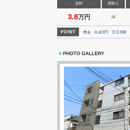
賃料
間取り
3.8
万円
1K
POINT
敷金
礼金0円
天王寺駅
PHOTO GALLERY