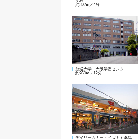
学校
約302m／4分
放送大学 大阪学習センター
約950m／12分
デイリーカナートイズミヤ桑津