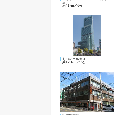
店
約417m／6分
あべのハルカス
約1236m／16分