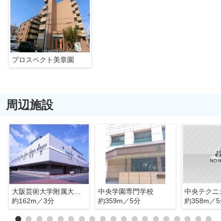
プロスペクト美章園
周辺施設
大阪芸術大学附属大阪美術専門学校
中央学園専門学校
約162m／3分
約359m／5分
約358m／