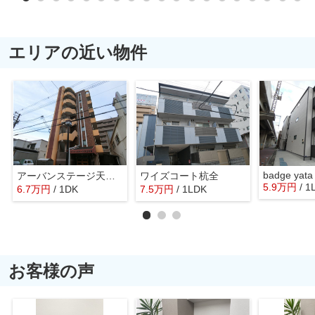
エリアの近い物件
badge yata
アーバンステージ天王寺東
ワイズコート杭全
5.9
万
円
/ 1
6.7
万
円
/ 1DK
7.5
万
円
/ 1LDK
お客様の声