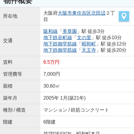
物件概要
大阪府
大阪市東住吉区
北田辺
２丁
所在地
目
阪和線
「
美章園
」駅 徒歩3分
地下鉄谷町線
「
文の里
」駅 徒歩10分
交通
地下鉄御堂筋線
「
昭和町
」駅 徒歩12分
地下鉄御堂筋線
「
天王寺
」駅 徒歩20分
賃料
6.5万円
管理費等
7,000円
面積
30.60㎡
築年月
2005年 1月(築21年)
種別 / 構造
マンション / 鉄筋コンクリート
階建
6階建
賃貸DESIGN 昭和町本店