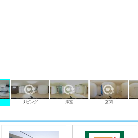
リビング
洋室
玄関