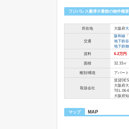
フジパレス桑津Ⅲ番館の物件概要
所在地
大阪府
大
阪和線
「
交通
地下鉄谷
地下鉄御
賃料
6.2万円
面積
32.33㎡
種別/構造
アパート 
賃貸DE
大阪府大
取扱会社
TEL:06-
大阪府知事
MAP
マップ