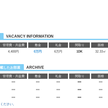
VACANCY INFORMATION
管理費・共益費
敷金
礼金
間取り
面積
4,400円
0万円
6万円
1DK
32.33㎡
ARCHIVE
載したお部屋
管理費・共益費
敷金
礼金
間取り
面積
***
***
***
***
***
***
***
***
***
***
***
***
***
***
***
せください。