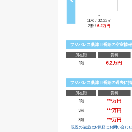
-
1DK / 32.33㎡
2階 /
6.2万円
フジパレス桑津Ⅲ番館の空室情報
所在階
賃料
6.2万円
2階
フジパレス桑津Ⅲ番館の過去に掲
所在階
賃料
***万円
2階
***万円
3階
***万円
3階
現況の確認はお気軽にお問い合わ