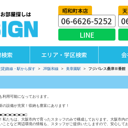
昭和町本店
天
06-6626-5252
0
LINE
線検索
エリア・学区検索
会
賃貸)路線・駅から探す
>
JR阪和線
>
美章園駅
>
フジパレス桑津Ⅲ番館
も利用可能になっております。
新の設備が充実！収納も豊富にあります！
■□■□■□■□■□■□
！私たちは、大阪市内で育ったスタッフのみで構成しております。大阪市内
いことなど周辺環境の情報も、スタッフがご提供いたしますので、安心して