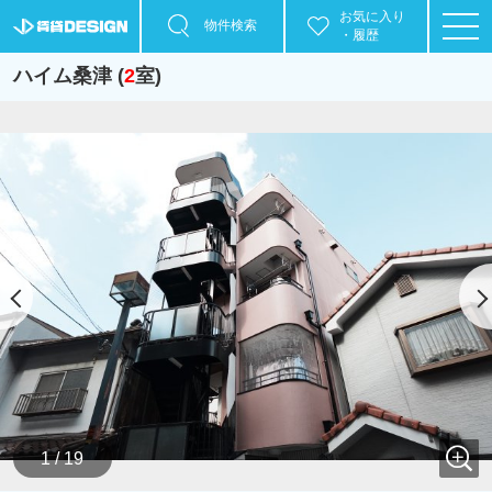
お気に入り
物件検索
・履歴
ハイム桑津 (
2
室)
1 / 19