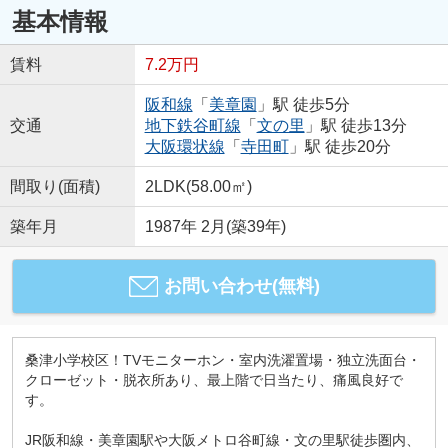
基本情報
賃料
7.2万円
阪和線
「
美章園
」駅 徒歩5分
交通
地下鉄谷町線
「
文の里
」駅 徒歩13分
大阪環状線
「
寺田町
」駅 徒歩20分
間取り(面積)
2LDK(58.00㎡)
築年月
1987年 2月(築39年)
お問い合わせ(無料)
桑津小学校区！TVモニターホン・室内洗濯置場・独立洗面台・
クローゼット・脱衣所あり、最上階で日当たり、痛風良好で
す。
JR阪和線・美章園駅や大阪メトロ谷町線・文の里駅徒歩圏内、