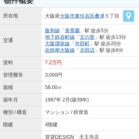
物件概要
所在地
大阪府
大阪市東住吉区
桑津
５丁目
阪和線
「
美章園
」駅 徒歩5分
地下鉄谷町線
「
文の里
」駅 徒歩13分
交通
大阪環状線
「
寺田町
」駅 徒歩20分
近鉄南大阪線
「
北田辺
」駅 徒歩6分
賃料
7.2万円
管理費等
3,000円
面積
58.00㎡
築年月
1987年 2月(築39年)
種別 / 構造
マンション / 鉄骨造
階建
4階建
賃貸DESIGN 天王寺店