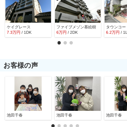
ケイグレース
ファイブメゾン慕絵樹
タウンコー
7.3
万
円
/ 1DK
6
万
円
/ 2DK
6.2
万
円
/ 1
お客様の声
池田千春
池田千春
池田千春