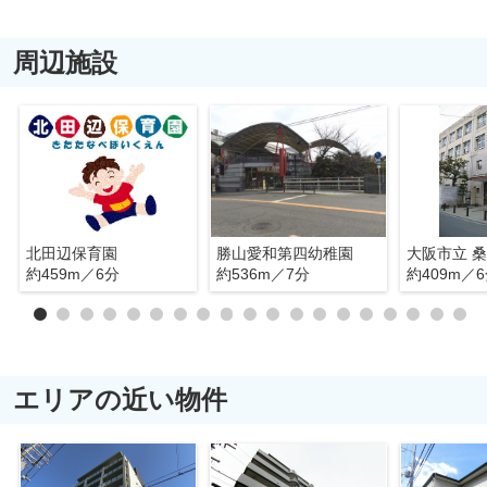
周辺施設
北田辺保育園
勝山愛和第四幼稚園
大阪市立 
約459m／6分
約536m／7分
約409m／
エリアの近い物件