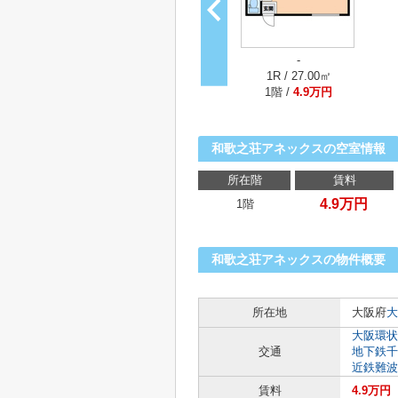
-
1R / 27.00㎡
1階 /
4.9万円
和歌之荘アネックスの空室情報
所在階
賃料
4.9万円
1階
和歌之荘アネックスの物件概要
所在地
大阪府
大
大阪環状
交通
地下鉄千
近鉄難波
賃料
4.9万円