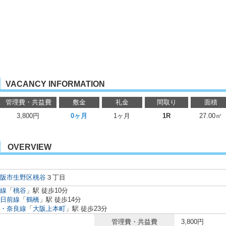
VACANCY INFORMATION
管理費・共益費
敷金
礼金
間取り
面積
3,800円
0ヶ月
1ヶ月
1R
27.00㎡
OVERVIEW
阪市生野区
桃谷
３丁目
線
「
桃谷
」駅 徒歩10分
日前線
「
鶴橋
」駅 徒歩14分
・奈良線
「
大阪上本町
」駅 徒歩23分
管理費・共益費
3,800円