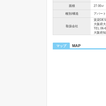
面積
27.00㎡
種別/構造
アパート 
賃貸DE
大阪府大
取扱会社
TEL:06-
大阪府知事
MAP
マップ