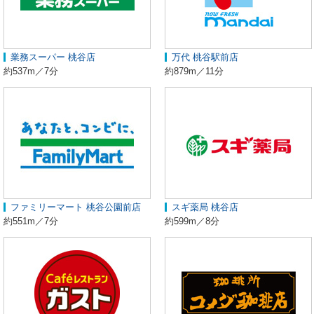
業務スーパー 桃谷店
万代 桃谷駅前店
約537m／7分
約879m／11分
ファミリーマート 桃谷公園前店
スギ薬局 桃谷店
約551m／7分
約599m／8分