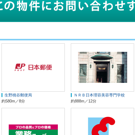
生野桃谷郵便局
ＮＲＢ日本理容美容専門学校
約580m／8分
約888m／12分