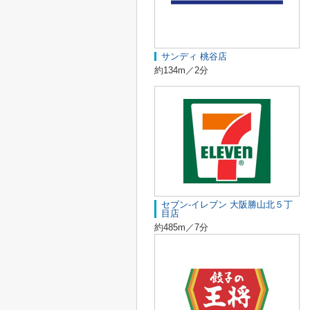
サンディ 桃谷店
約134m／2分
セブン-イレブン 大阪勝山北５丁
目店
約485m／7分