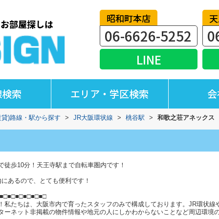
昭和町本店
天
06-6626-5252
0
LINE
線検索
エリア・学区検索
会
賃貸)路線・駅から探す
>
JR大阪環状線
>
桃谷駅
>
和歌之荘アネックス
で徒歩10分！天王寺駅まで自転車圏内です！
内にあるので、とても便利です！
■□■□■□■□■□■□
！私たちは、大阪市内で育ったスタッフのみで構成しております。JR環状線
ターネット非掲載の物件情報や地元の人にしかわからないことなど周辺環境