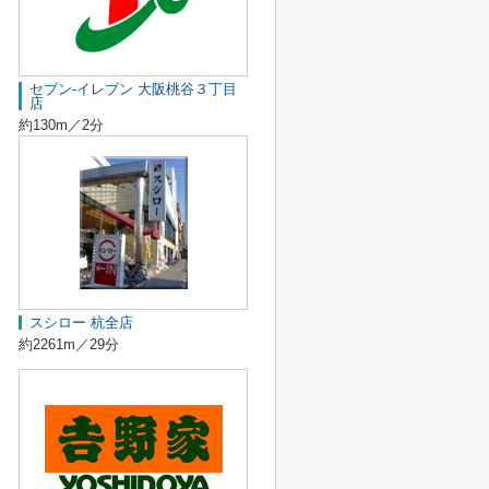
セブン-イレブン 大阪桃谷３丁目
店
約130m／2分
スシロー 杭全店
約2261m／29分