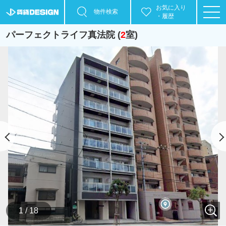
お気に入り
物件検索
・履歴
パーフェクトライフ真法院 (
2
室)
1 / 18