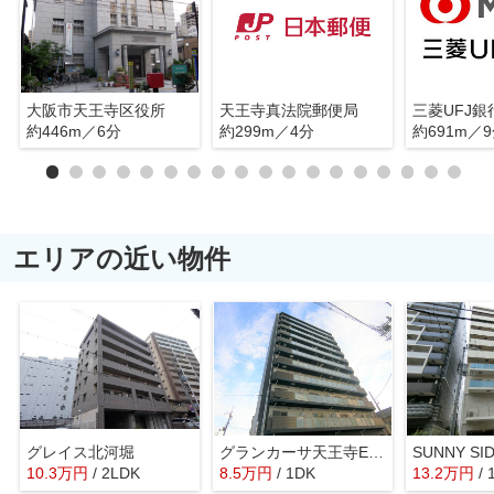
大阪市天王寺区役所
天王寺真法院郵便局
約446m／6分
約299m／4分
約691m／
エリアの近い物件
グレイス北河堀
グランカーサ天王寺EAST
SUNNY S
10.3
万
円
/ 2LDK
8.5
万
円
/ 1DK
13.2
万
円
/