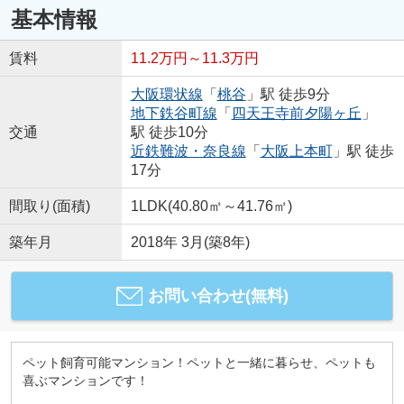
基本情報
賃料
11.2万円～11.3万円
大阪環状線
「
桃谷
」駅 徒歩9分
地下鉄谷町線
「
四天王寺前夕陽ヶ丘
」
交通
駅 徒歩10分
近鉄難波・奈良線
「
大阪上本町
」駅 徒歩
17分
間取り(面積)
1LDK(40.80㎡～41.76㎡)
築年月
2018年 3月(築8年)
お問い合わせ(無料)
ペット飼育可能マンション！ペットと一緒に暮らせ、ペットも
喜ぶマンションです！