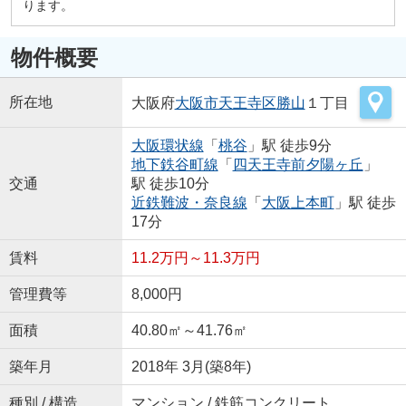
ります。
物件概要
所在地
大阪府
大阪市天王寺区
勝山
１丁目
大阪環状線
「
桃谷
」駅 徒歩9分
地下鉄谷町線
「
四天王寺前夕陽ヶ丘
」
交通
駅 徒歩10分
近鉄難波・奈良線
「
大阪上本町
」駅 徒歩
17分
賃料
11.2万円～11.3万円
管理費等
8,000円
面積
40.80㎡～41.76㎡
築年月
2018年 3月(築8年)
種別 / 構造
マンション / 鉄筋コンクリート