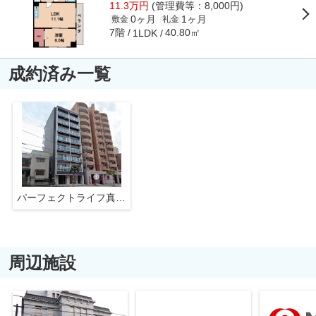
11.3万円
(管理費等：8,000円)
0ヶ月
1ヶ月
敷金
礼金
7階
40.80㎡
1LDK
成約済み一覧
パーフェクトライフ真法院
周辺施設