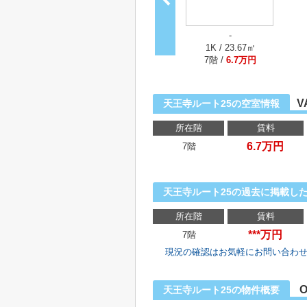
-
1K / 23.67㎡
7階 /
6.7万円
V
天王寺ルート25の空室情報
所在階
賃料
6.7万円
7階
天王寺ルート25の過去に掲載し
所在階
賃料
***万円
7階
現況の確認はお気軽にお問い合わ
O
天王寺ルート25の物件概要