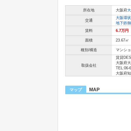
所在地
大阪府
大
大阪環状
交通
地下鉄御
賃料
6.7万円
面積
23.67㎡
種別/構造
マンショ
賃貸DE
大阪府大
取扱会社
TEL:06-
大阪府知事
MAP
マップ