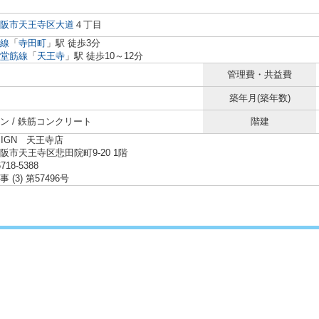
阪市天王寺区
大道
４丁目
線
「
寺田町
」駅 徒歩3分
堂筋線
「
天王寺
」駅 徒歩10～12分
管理費・共益費
築年月(築年数)
ン / 鉄筋コンクリート
階建
SIGN 天王寺店
阪市天王寺区悲田院町9-20 1階
6718-5388
 (3) 第57496号