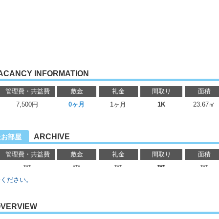
ACANCY INFORMATION
管理費・共益費
敷金
礼金
間取り
面積
7,500円
0ヶ月
1ヶ月
1K
23.67㎡
ARCHIVE
たお部屋
管理費・共益費
敷金
礼金
間取り
面積
***
***
***
***
***
せください。
VERVIEW