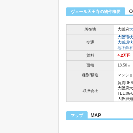
O
ヴェール天王寺の物件概要
所在地
大阪府
大
大阪環状
交通
大阪環状
地下鉄谷
賃料
4.2万円
面積
18.50㎡
種別/構造
マンショ
賃貸DE
大阪府大
取扱会社
TEL:06-
大阪府知事
MAP
マップ