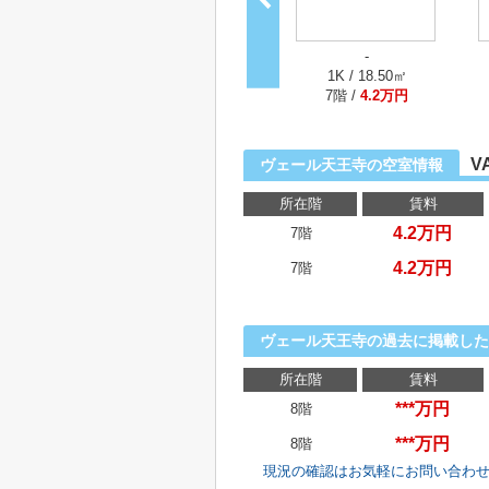
-
1K / 18.50㎡
7階 /
4.2万円
V
ヴェール天王寺の空室情報
所在階
賃料
4.2万円
7階
4.2万円
7階
ヴェール天王寺の過去に掲載した
所在階
賃料
***万円
8階
***万円
8階
現況の確認はお気軽にお問い合わ