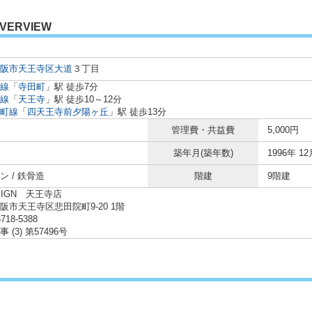
VERVIEW
阪市天王寺区
大道
３丁目
線
「
寺田町
」駅 徒歩7分
線
「
天王寺
」駅 徒歩10～12分
町線
「
四天王寺前夕陽ヶ丘
」駅 徒歩13分
管理費・共益費
5,000円
築年月(築年数)
1996年 12
ン / 鉄骨造
階建
9階建
SIGN 天王寺店
阪市天王寺区悲田院町9-20 1階
6718-5388
 (3) 第57496号