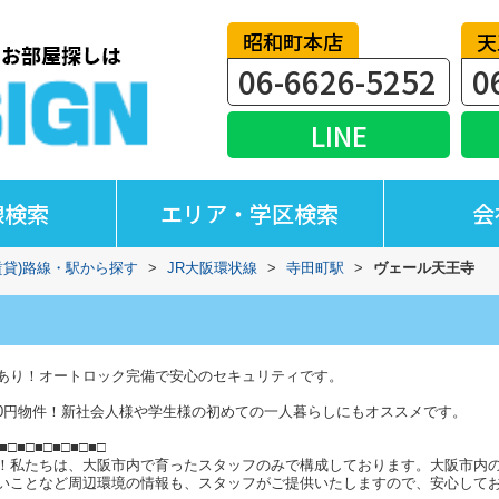
昭和町本店
天
06-6626-5252
0
LINE
線検索
エリア・学区検索
会
賃貸)路線・駅から探す
>
JR大阪環状線
>
寺田町駅
>
ヴェール天王寺
あり！オートロック完備で安心のセキュリティです。
0円物件！新社会人様や学生様の初めての一人暮らしにもオススメです。
■□■□■□■□■□■□
！私たちは、大阪市内で育ったスタッフのみで構成しております。大阪市内
いことなど周辺環境の情報も、スタッフがご提供いたしますので、安心して