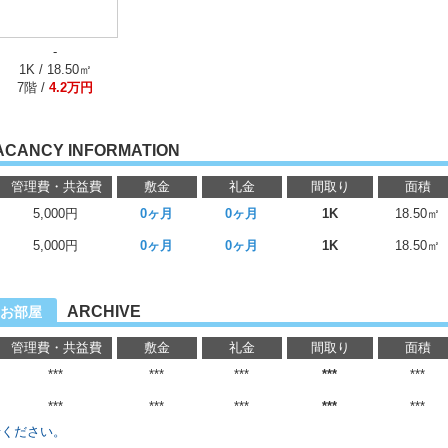
-
1K / 18.50㎡
7階 /
4.2万円
ACANCY INFORMATION
管理費・共益費
敷金
礼金
間取り
面積
5,000円
0ヶ月
0ヶ月
1K
18.50㎡
5,000円
0ヶ月
0ヶ月
1K
18.50㎡
ARCHIVE
お部屋
管理費・共益費
敷金
礼金
間取り
面積
***
***
***
***
***
***
***
***
***
***
せください。