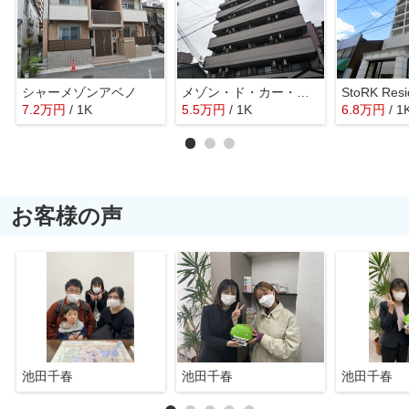
シャーメゾンアベノ
メゾン・ド・カー・ベー・セ
7.2
万
円
/ 1K
5.5
万
円
/ 1K
6.8
万
円
/ 1
お客様の声
池田千春
池田千春
池田千春