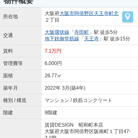
物件概要
大阪府
大阪市阿倍野区
天王寺町北
所在地
２丁目
大阪環状線
「
寺田町
」駅 徒歩5分
交通
地下鉄御堂筋線
「
天王寺
」駅 徒歩15分
賃料
7.1万円
管理費等
6,000円
面積
26.77㎡
築年月
2022年 3月(築4年)
種別 / 構造
マンション / 鉄筋コンクリート
階建
9階建
賃貸DESIGN 昭和町本店
大阪府大阪市阿倍野区阪南町１丁目47-
2 1階