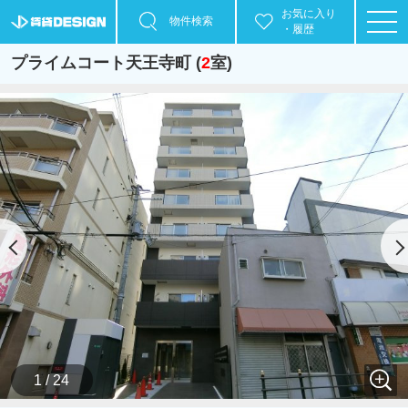
お気に入り
物件検索
・履歴
プライムコート天王寺町 (
2
室)
1 / 24