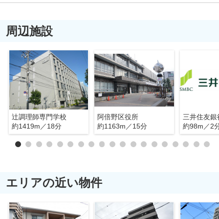
周辺施設
辻調理師専門学校
阿倍野区役所
約1419m／18分
約1163m／15分
約98m／2
エリアの近い物件