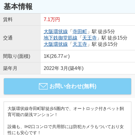
基本情報
賃料
7.1万円
大阪環状線
「
寺田町
」駅 徒歩5分
交通
地下鉄御堂筋線
「
天王寺
」駅 徒歩15分
大阪環状線
「
天王寺
」駅 徒歩15分
間取り(面積)
1K(26.77㎡)
築年月
2022年 3月(築4年)
お問い合わせ(無料)
大阪環状線寺田町駅徒歩5圏内で、オートロック付きペット飼
育可能の築浅マンション！
設備も、IH2口コンロで共用部には防犯カメラもついており女
性にも安心です！