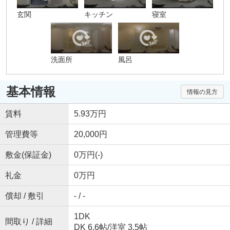
玄関
キッチン
寝室
洗面所
風呂
基本情報
情報の見方
賃料
5.93万円
管理費等
20,000円
敷金(保証金)
0万円(-)
礼金
0万円
償却 / 敷引
- / -
1DK
間取り / 詳細
DK 6.6帖
/
洋室 3.5帖