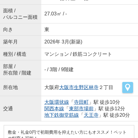
面積 /
27.03㎡ / -
バルコニー面積
向き
東
築年月
2026年 3月(新築)
種別 / 構造
マンション / 鉄筋コンクリート
部屋 /
- / 3階 / 9階建
所在階 / 階建
所在地
大阪府
大阪市生野区
林寺
２丁目
大阪環状線
「
寺田町
」駅 徒歩10分
交通
関西本線
「
東部市場前
」駅 徒歩12分
地下鉄御堂筋線
「
天王寺
」駅 徒歩20分
敷金・礼金0円で初期費用を抑えたい方にもオススメ！ペット