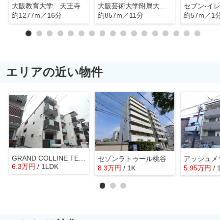
大阪教育大学 天王寺
大阪芸術大学附属大阪美術専門学校
約1277m／16分
約857m／11分
約57m／1
エリアの近い物件
GRAND COLLINE TERADACHO
セゾンラトゥール桃谷
アッシュメ
6.3
万
円
/ 1LDK
8.3
万
円
/ 1K
5.95
万
円
/ 