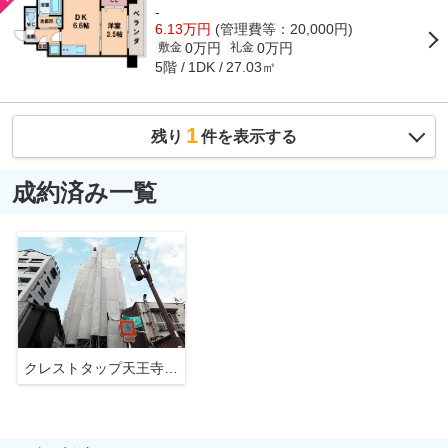
-
6.13万円
(管理費等：20,000円)
0万円
0万円
敷金
礼金
5階
27.03㎡
1DK
1
残り
件を表示する
成約済み一覧
クレストタップ天王寺EAST