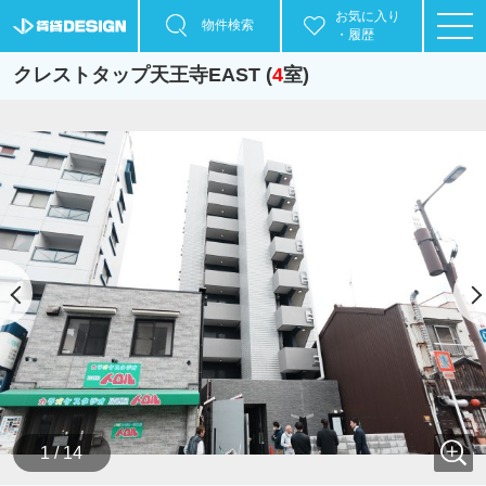
お気に入り
物件検索
・履歴
クレストタップ天王寺EAST (
4
室)
1 / 14