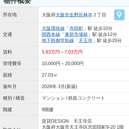
物件概要
所在地
大阪府
大阪市生野区
林寺
２丁目
大阪環状線
「
寺田町
」駅 徒歩10分
交通
関西本線
「
東部市場前
」駅 徒歩12分
地下鉄御堂筋線
「
天王寺
」駅 徒歩20分
賃料
5.93万円～7.03万円
管理費等
10,000円～20,000円
面積
27.03㎡
築年月
2026年 3月(新築)
種別 / 構造
マンション / 鉄筋コンクリート
階建
9階建
賃貸DESIGN 天王寺店
大阪府大阪市天王寺区悲田院町9-20 1階