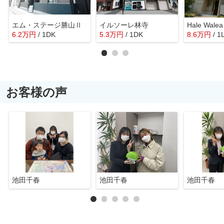
エム・ステージ勝山Ⅱ
イルソーレ林寺
Hale Wale
6.2
万
円
/ 1DK
5.3
万
円
/ 1DK
8.6
万
円
/ 1
お客様の声
池田千春
池田千春
池田千春