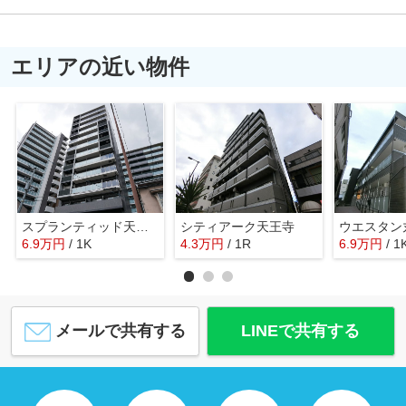
エリアの近い物件
スプランティッド天王寺DUE
シティアーク天王寺
ウエスタン
6.9
万
円
/ 1K
4.3
万
円
/ 1R
6.9
万
円
/ 1
メールで共有する
LINEで共有する