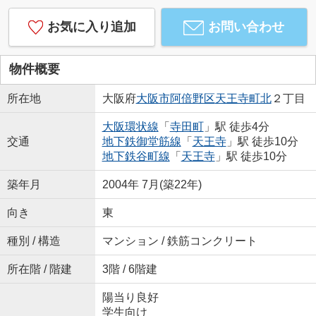
お気に入り追加
お問い合わせ
物件概要
所在地
大阪府
大阪市阿倍野区
天王寺町北
２丁目
大阪環状線
「
寺田町
」駅 徒歩4分
交通
地下鉄御堂筋線
「
天王寺
」駅 徒歩10分
地下鉄谷町線
「
天王寺
」駅 徒歩10分
築年月
2004年 7月(築22年)
向き
東
種別 / 構造
マンション / 鉄筋コンクリート
所在階 / 階建
3階 / 6階建
陽当り良好
学生向け