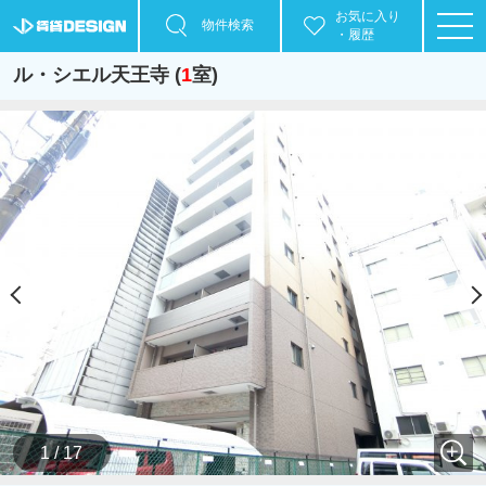
お気に入り
物件検索
・履歴
ル・シエル天王寺 (
1
室)
1 / 17