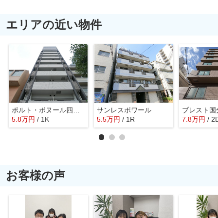
エリアの近い物件
ポルト・ボヌール四天王寺夕陽ヶ丘ミラージュ
サンレスポワール
ブレスト国
5.8
万
円
/ 1K
5.5
万
円
/ 1R
7.8
万
円
/ 2
お客様の声