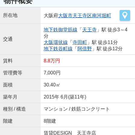
物件概要
所在地
大阪府
大阪市天王寺区
南河堀町
地下鉄御堂筋線
「
天王寺
」駅 徒歩3～4
分
交通
大阪環状線
「
寺田町
」駅 徒歩11分
地下鉄谷町線
「
阿倍野
」駅 徒歩12分
賃料
8.8万円
管理費等
7,000円
面積
30.40㎡
築年月
2015年 6月(築11年)
種別 / 構造
マンション / 鉄筋コンクリート
階建
8階建
賃貸DESIGN 天王寺店