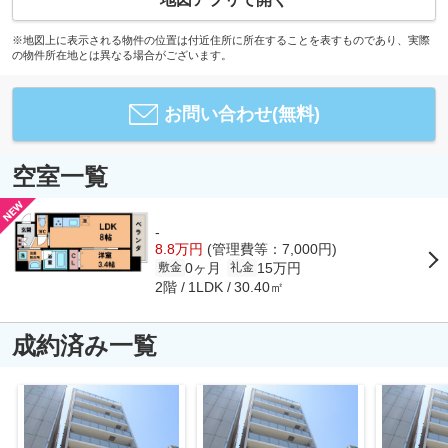
※地図上に表示される物件の位置は付近住所に所在することを表すものであり、実際
の物件所在地とは異なる場合がございます。
お問い合わせ(無料)
空室一覧
-
8.8万円
(管理費等：7,000円)
0ヶ月
15万円
敷金
礼金
2階
30.40㎡
1LDK
成約済み一覧