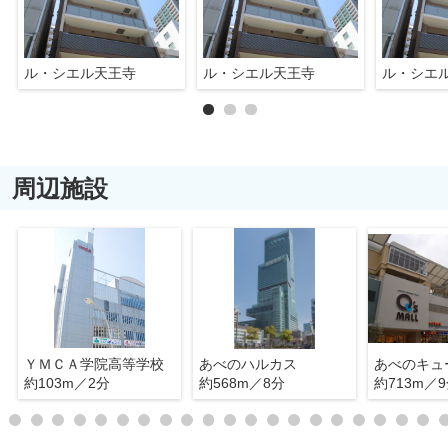
ル・シエル天王寺
ル・シエル天王寺
ル・シエ
周辺施設
ＹＭＣＡ学院高等学校
あべのハルカス
あべのキュ
約103m／2分
約568m／8分
約713m／