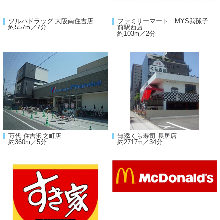
ツルハドラッグ 大阪南住吉店
ファミリーマート MYS我孫子
約557m／7分
前駅西店
約103m／2分
万代 住吉沢之町店
無添くら寿司 長居店
約360m／5分
約2717m／34分