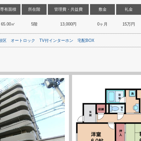
専有面積
所在階
管理費・共益費
敷金
礼金
65.00㎡
5階
13,000円
0ヶ月
15万円
校区
オートロック
TV付インターホン
宅配BOX