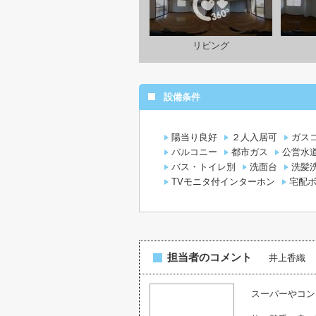
リビング
設備条件
陽当り良好
２人入居可
ガス
バルコニー
都市ガス
公営水
バス・トイレ別
洗面台
洗髪
TVモニタ付インターホン
宅配
担当者のコメント
井上香織
スーパーやコン