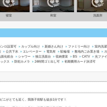
寝室
和室
洗面所
コンロ設置可
カップル向け
新婚さん向け
ファミリー向け
室内洗濯
道
公共下水
エレベーター
電気有
駐輪場
敷地内ごみ置き場
洗面化粧台
シャワー
独立洗面台
収納豊富
BS
CATV
光ファ
ボックス
防犯カメラ
24時間ゴミ出し可
初期費用カード決済可
ビニがとても近く、我孫子前駅も徒歩1分です！