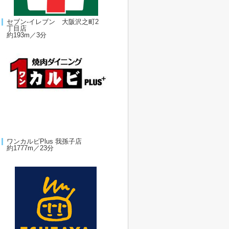
セブン-イレブン 大阪沢之町2
丁目店
約193m／3分
ワンカルビPlus 我孫子店
約1777m／23分