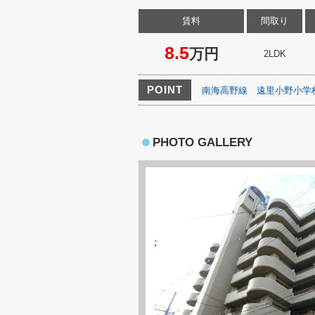
賃料
間取り
8.5
万円
2LDK
POINT
南海高野線
遠里小野小学
PHOTO GALLERY