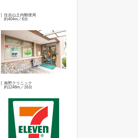
住吉山之内郵便局
約404m／6分
南野クリニック
約1248m／16分