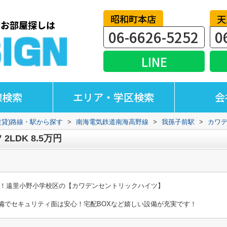
昭和町本店
天
06-6626-5252
0
LINE
線検索
エリア・学区検索
会
賃貸)路線・駅から探す
>
南海電気鉄道南海高野線
>
我孫子前駅
>
カワ
LDK 8.5万円
分！遠里小野小学校区の【カワデンセントリックハイツ】
備でセキュリティ面は安心！宅配BOXなど嬉しい設備が充実です！