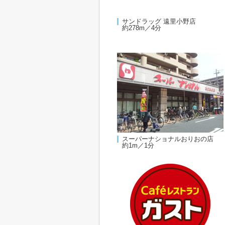
サンドラッグ 遠里小野店
約278m／4分
スーパーナショナルおりおの店
約1m／1分