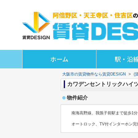
ホーム
駅・沿
大阪市の賃貸物件なら賃貸DESIGN
>
(
カワデンセントリックハイツ 2
物件紹介
南海高野線、我孫子前駅まで徒歩1
オートロック、TV付インターホン完