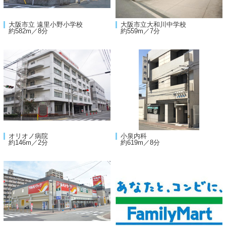
大阪市立 遠里小野小学校
大阪市立大和川中学校
約582m／8分
約559m／7分
オリオノ病院
小泉内科
約146m／2分
約619m／8分