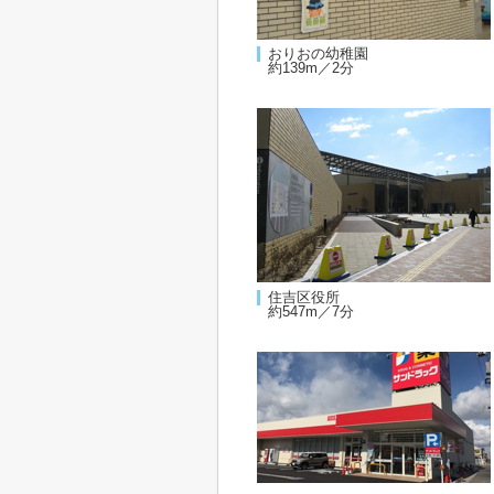
おりおの幼稚園
約139m／2分
住吉区役所
約547m／7分