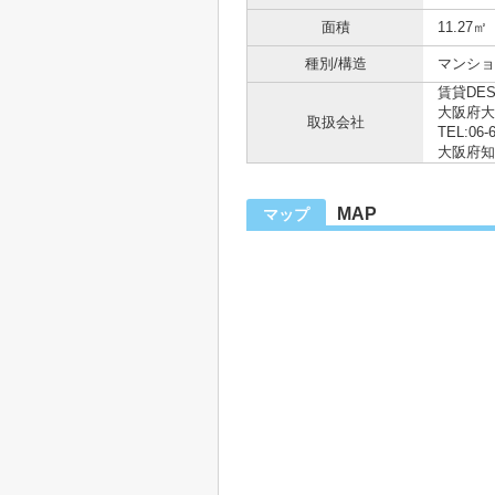
面積
11.27㎡
種別/構造
マンショ
賃貸DE
大阪府大
取扱会社
TEL:06-
大阪府知事
MAP
マップ