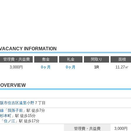
VACANCY INFORMATION
管理費・共益費
敷金
礼金
間取り
面積
3,000円
0ヶ月
0ヶ月
1R
11.27㎡
OVERVIEW
阪市住吉区
遠里小野
７丁目
線
「
我孫子前
」駅 徒歩7分
杉本町
」駅 徒歩15分
「
住ノ江
」駅 徒歩17分
管理費・共益費
3,000円