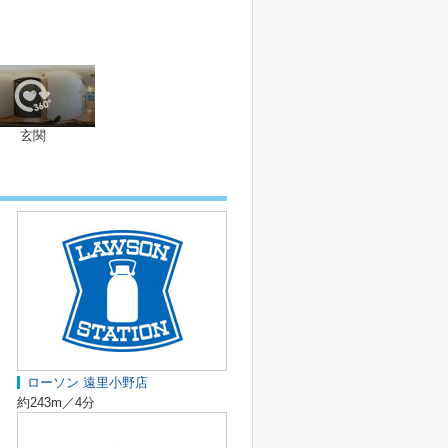
玄関
ローソン 遠里小野店
約243m／4分