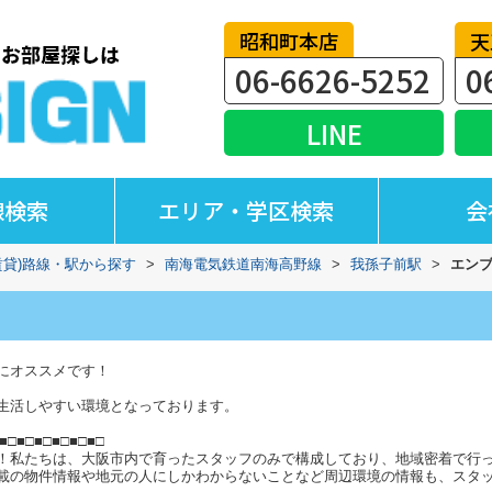
昭和町本店
天
06-6626-5252
0
LINE
線検索
エリア・学区検索
会
賃貸)路線・駅から探す
>
南海電気鉄道南海高野線
>
我孫子前駅
>
エン
にオススメです！
生活しやすい環境となっております。
■□■□■□■□■□■□
！私たちは、大阪市内で育ったスタッフのみで構成しており、地域密着で行
載の物件情報や地元の人にしかわからないことなど周辺環境の情報も、スタ