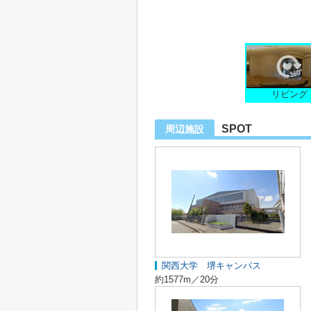
リビング
SPOT
周辺施設
関西大学 堺キャンパス
約1577m／20分