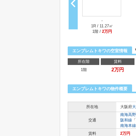
-
1R / 11.27㎡
1階 /
2万円
エンブレムトキワの空室情報
所在階
賃料
2万円
1階
エンブレムトキワの物件概要
所在地
大阪府
大
南海高野
交通
阪和線
「
南海本線
賃料
2万円