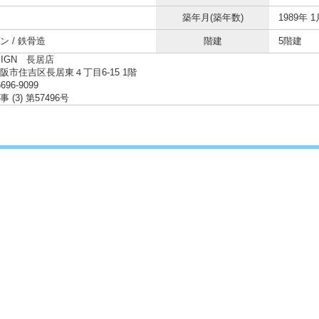
築年月(築年数)
1989年 1
ン / 鉄骨造
階建
5階建
SIGN 長居店
阪市住吉区長居東４丁目6-15 1階
6696-9099
 (3) 第57496号