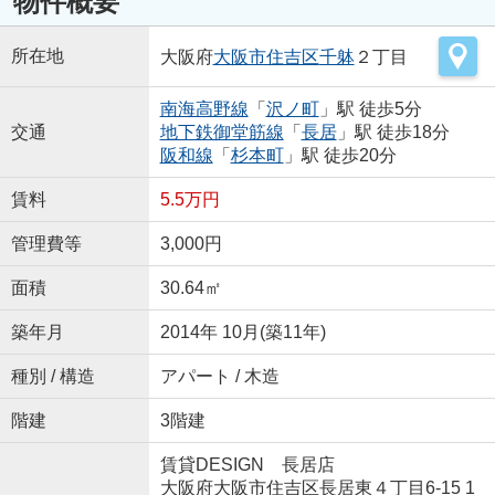
物件概要
所在地
大阪府
大阪市住吉区
千躰
２丁目
南海高野線
「
沢ノ町
」駅 徒歩5分
交通
地下鉄御堂筋線
「
長居
」駅 徒歩18分
阪和線
「
杉本町
」駅 徒歩20分
賃料
5.5万円
管理費等
3,000円
面積
30.64㎡
築年月
2014年 10月(築11年)
種別 / 構造
アパート / 木造
階建
3階建
賃貸DESIGN 長居店
大阪府大阪市住吉区長居東４丁目6-15 1