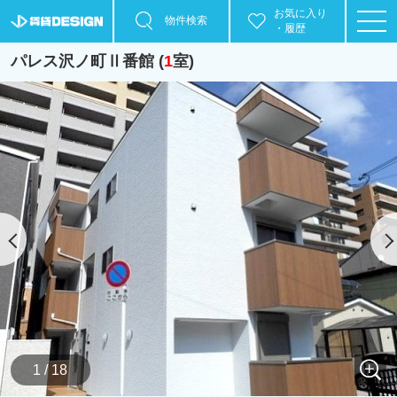
お気に入り
物件検索
・履歴
パレス沢ノ町Ⅱ番館 (
1
室)
1 / 18