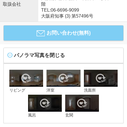
取扱会社
階
TEL:06-6696-9099
大阪府知事 (3) 第57496号
お問い合わせ(無料)
パノラマ写真を閉じる
リビング
洋室
洗面所
風呂
玄関