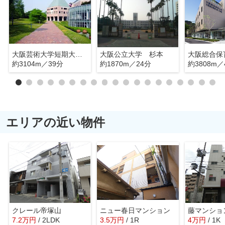
大阪芸術大学短期大学部
大阪公立大学 杉本
大阪総合保
約3104m／39分
約1870m／24分
約3808m／
エリアの近い物件
クレール帝塚山
ニュー春日マンション
藤マンショ
7.2
万
円
/ 2LDK
3.5
万
円
/ 1R
4
万
円
/ 1K