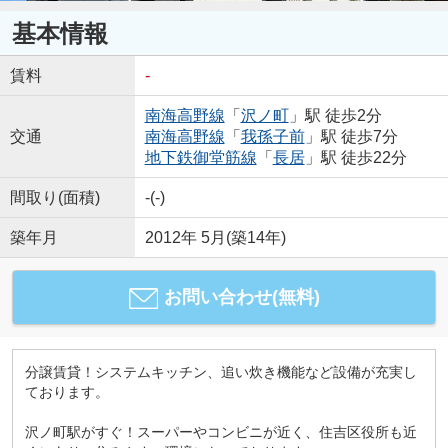
基本情報
賃料
-
南海高野線
「
沢ノ町
」駅 徒歩2分
交通
南海高野線
「
我孫子前
」駅 徒歩7分
地下鉄御堂筋線
「
長居
」駅 徒歩22分
間取り(面積)
-(-)
築年月
2012年 5月(築14年)
お問い合わせ(無料)
分譲賃貸！システムキッチン、追い炊き機能など設備が充実し
ております。
沢ノ町駅がすぐ！スーパーやコンビニが近く、住吉区役所も近