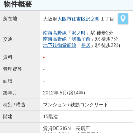
物件概要
所在地
大阪府
大阪市住吉区
沢之町
１丁目
南海高野線
「
沢ノ町
」駅 徒歩2分
交通
南海高野線
「
我孫子前
」駅 徒歩7分
地下鉄御堂筋線
「
長居
」駅 徒歩22分
賃料
-
管理費等
-
面積
-
築年月
2012年 5月(築14年)
種別 / 構造
マンション / 鉄筋コンクリート
階建
15階建
賃貸DESIGN 長居店