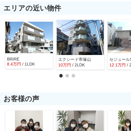
エリアの近い物件
BRIRE
エクシード帝塚山
セジュール
8.4
万
円
/ 1LDK
10
万
円
/ 2LDK
12.1
万
円
/
お客様の声