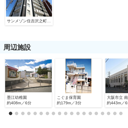
サンメゾン住吉沢之町駅前ゲート
周辺施設
墨江幼稚園
こぐま保育園
大阪市立 
約408m／6分
約179m／3分
約443m／