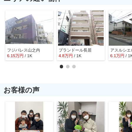
フジパレス山之内
プランドール長居
アスルシエ
6.15
万
円
/ 1K
4.8
万
円
/ 1K
6.1
万
円
/ 1
お客様の声