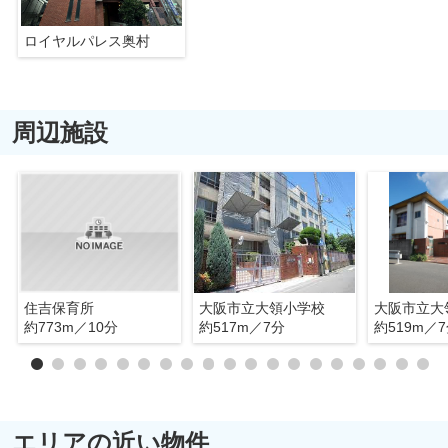
ロイヤルパレス奥村
周辺施設
住吉保育所
大阪市立大領小学校
大阪市立大
約773m／10分
約517m／7分
約519m／
エリアの近い物件