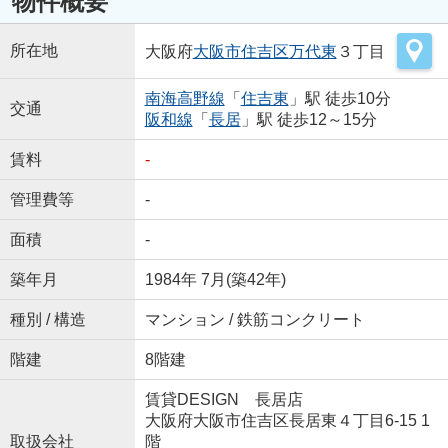
物件概要
所在地
大阪府
大阪市住吉区
万代東
３丁目
南海高野線
「
住吉東
」駅 徒歩10分
交通
阪和線
「
長居
」駅 徒歩12～15分
賃料
-
管理費等
-
面積
-
築年月
1984年 7月(築42年)
種別 / 構造
マンション / 鉄筋コンクリート
階建
8階建
賃貸DESIGN 長居店
大阪府大阪市住吉区長居東４丁目6-15 1
取扱会社
階