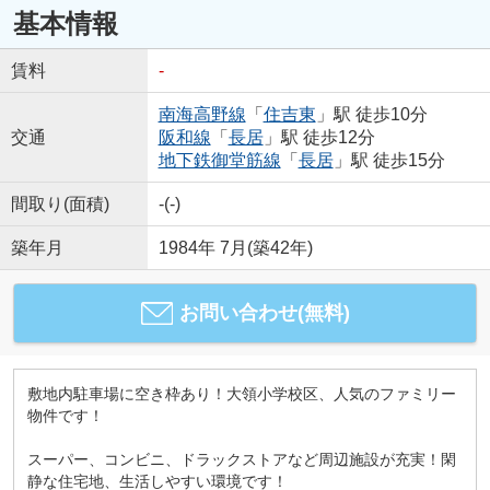
基本情報
賃料
-
南海高野線
「
住吉東
」駅 徒歩10分
交通
阪和線
「
長居
」駅 徒歩12分
地下鉄御堂筋線
「
長居
」駅 徒歩15分
間取り(面積)
-(-)
築年月
1984年 7月(築42年)
お問い合わせ(無料)
敷地内駐車場に空き枠あり！大領小学校区、人気のファミリー
物件です！
スーパー、コンビニ、ドラックストアなど周辺施設が充実！閑
静な住宅地、生活しやすい環境です！