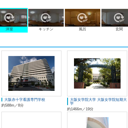
洋室
キッチン
風呂
玄関
大阪赤十字看護専門学校
大阪女学院大学 大阪女学院短期大
学
約588m／8分
約1466m／19分