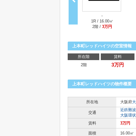
-
1R / 16.00㎡
2階 /
3万円
上本町レッドハイツの空室情報
所在階
賃料
3万円
2階
上本町レッドハイツの物件概要
所在地
大阪府
大
近鉄難波
交通
大阪環状
賃料
3万円
面積
16.00㎡