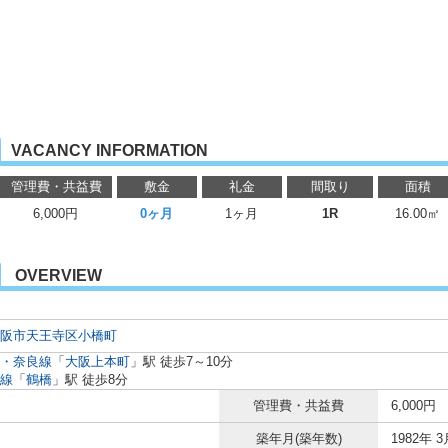
VACANCY INFORMATION
管理費・共益費
敷金
礼金
間取り
面積
6,000円
0ヶ月
1ヶ月
1R
16.00㎡
OVERVIEW
阪市天王寺区
小橋町
・奈良線
「
大阪上本町
」駅 徒歩7～10分
線
「
鶴橋
」駅 徒歩8分
管理費・共益費
6,000円
築年月(築年数)
1982年 3