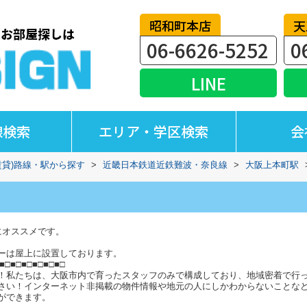
昭和町本店
天
06-6626-5252
0
LINE
線検索
エリア・学区検索
会
賃貸)路線・駅から探す
>
近畿日本鉄道近鉄難波・奈良線
>
大阪上本町駅
にオススメです。
ーは屋上に設置しております。
■□■□■□■□■□■□
！私たちは、大阪市内で育ったスタッフのみで構成しており、地域密着で行
さい！インターネット非掲載の物件情報や地元の人にしかわからないことな
ができます。