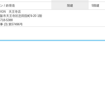
ン / 鉄骨造
階建
5階建
SIGN 天王寺店
阪市天王寺区悲田院町9-20 1階
6718-5388
 (3) 第57496号