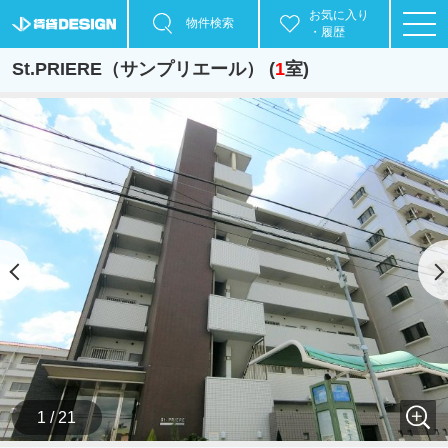
お気に入り
物件検索
・履歴
St.PRIERE（サンプリエール） (
1
室)
1 / 21