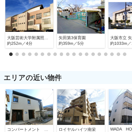
大阪芸術大学附属照ケ丘幼稚園
矢田第3保育園
大阪市立 
約252m／4分
約359m／5分
約1033m／
エリアの近い物件
WADA HO
コンパートメント アゴラ
ロイヤルハイツ南栄