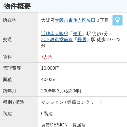
物件概要
所在地
大阪府
大阪市東住吉区
矢田
２丁目
近鉄南大阪線
「
矢田
」駅 徒歩7分
交通
地下鉄御堂筋線
「
長居
」駅 徒歩19～23
分
賃料
7万円
管理費等
10,000円
面積
40.03㎡
築年月
2006年 3月(築20年)
種別 / 構造
マンション / 鉄筋コンクリート
階建
6階建
賃貸DESIGN 長居店