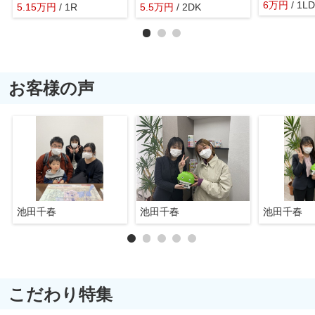
6
万
円
/ 1L
5.15
万
円
/ 1R
5.5
万
円
/ 2DK
お客様の声
池田千春
池田千春
池田千春
こだわり特集