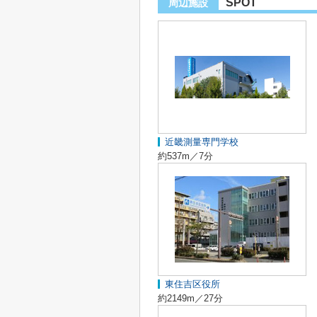
SPOT
周辺施設
近畿測量専門学校
約537m／7分
東住吉区役所
約2149m／27分