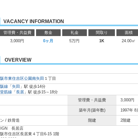
VACANCY INFORMATION
管理費・共益費
敷金
礼金
間取り
面積
3,000円
0ヶ月
5万円
1K
24.00㎡
OVERVIEW
阪市東住吉区
公園南矢田
１丁目
阪線
「
矢田
」駅 徒歩14分
堂筋線
「
長居
」駅 徒歩15～18分
管理費・共益費
3,000円
築年月(築年数)
1997年 8
ン / 鉄骨造
階建
2階建
SIGN 長居店
阪市住吉区長居東４丁目6-15 1階