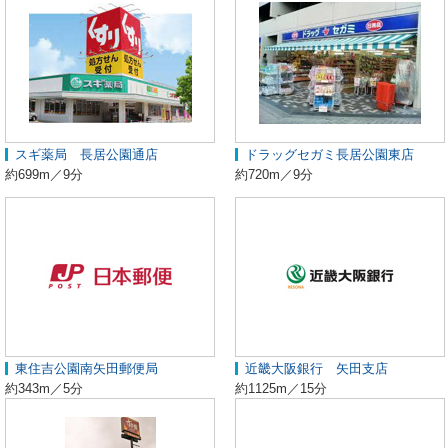
スギ薬局 長居公園通店
ドラッグセガミ長居公園東店
約699m／9分
約720m／9分
東住吉公園南矢田郵便局
近畿大阪銀行 矢田支店
約343m／5分
約1125m／15分