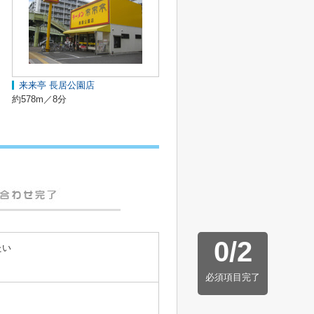
来来亭 長居公園店
約578m／8分
0
/
2
たい
必須項目完了