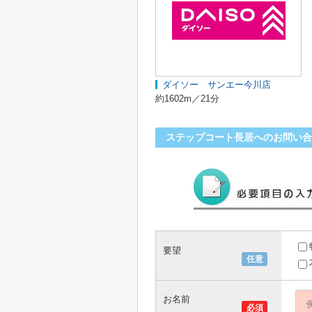
ダイソー サンエー今川店
約1602m／21分
ステップコート長居へのお問い合
要望
任意
お名前
必須