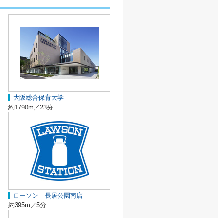
大阪総合保育大学
約1790m／23分
ローソン 長居公園南店
約395m／5分