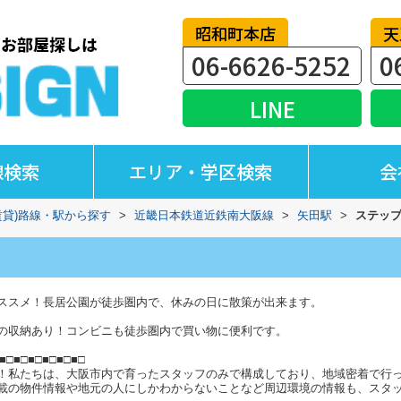
昭和町本店
天
06-6626-5252
0
LINE
線検索
エリア・学区検索
会
賃貸)路線・駅から探す
>
近畿日本鉄道近鉄南大阪線
>
矢田駅
>
ステッ
ススメ！長居公園が徒歩圏内で、休みの日に散策が出来ます。
の収納あり！コンビニも徒歩圏内で買い物に便利です。
■□■□■□■□■□■□
！私たちは、大阪市内で育ったスタッフのみで構成しており、地域密着で行
載の物件情報や地元の人にしかわからないことなど周辺環境の情報も、スタ