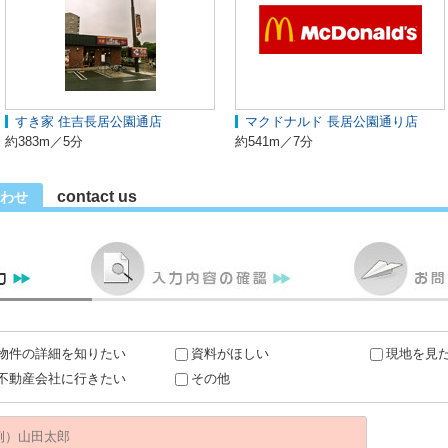
すき家 住吉長居公園通店
マクドナルド 長居公園通り店
約383m／5分
約541m／7分
contact us
わせ
物件の詳細を知りたい
資料がほしい
現地を見
不動産会社に行きたい
その他