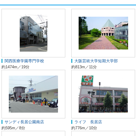
関西医療学園専門学校
大阪芸術大学短期大学部
約1474m／19分
約813m／11分
サンディ長居公園南店
ライフ 長居店
約595m／8分
約776m／10分