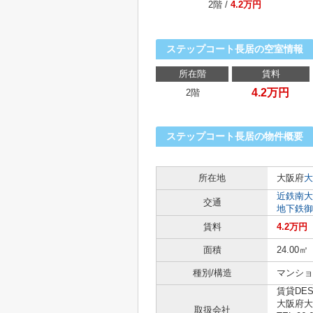
2階 /
4.2万円
ステップコート長居の空室情報
所在階
賃料
4.2万円
2階
ステップコート長居の物件概要
所在地
大阪府
大
近鉄南大
交通
地下鉄御
賃料
4.2万円
面積
24.00㎡
種別/構造
マンショ
賃貸DE
大阪府大
取扱会社