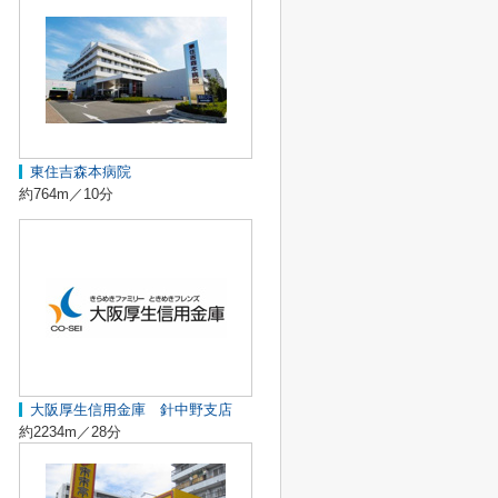
東住吉森本病院
約764m／10分
大阪厚生信用金庫 針中野支店
約2234m／28分