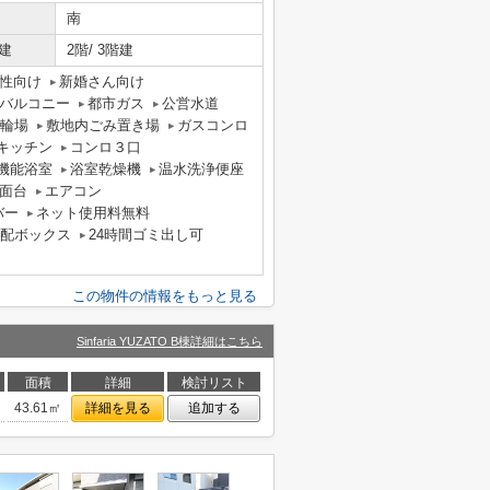
南
建
2階/ 3階建
性向け
新婚さん向け
バルコニー
都市ガス
公営水道
輪場
敷地内ごみ置き場
ガスコンロ
キッチン
コンロ３口
機能浴室
浴室乾燥機
温水洗浄便座
面台
エアコン
バー
ネット使用料無料
配ボックス
24時間ゴミ出し可
この物件の情報をもっと見る
Sinfaria YUZATO B棟詳細はこちら
面積
詳細
検討リスト
43.61㎡
詳細を見る
追加する