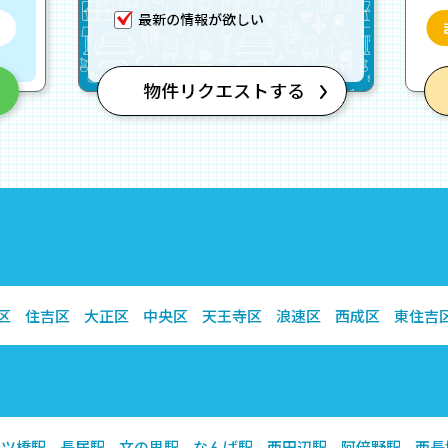
区
住吉区
大正区
中央区
天王寺区
浪速区
西成区
東住吉
四ツ橋駅
長居駅
文の里駅
なんば駅
西田辺駅
阿倍野駅
西長