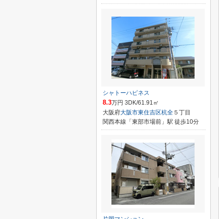
シャトーハピネス
8.3
万円 3DK/61.91㎡
大阪府
大阪市東住吉区
杭全
５丁目
関西本線「東部市場前」駅 徒歩10分