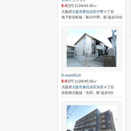
片岡マンション
8.4
万円 1LDK/41.85㎡
大阪府
大阪市東住吉区
中野
４丁目
地下鉄谷町線「駒川中野」駅 徒歩10分
D-roomFUJI
8.4
万円 1LDK/45.56㎡
大阪府
大阪市東住吉区
矢田
４丁目
近鉄南大阪線「矢田」駅 徒歩5分