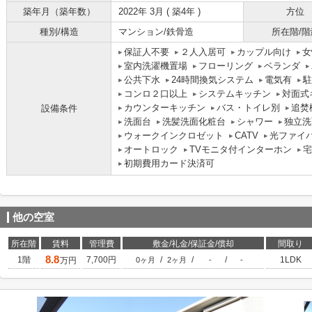
築年月（築年数）
2022年 3月 ( 築4年 )
方位
種別/構造
マンション/鉄骨造
所在階/階
保証人不要
２人入居可
カップル向け
女
室内洗濯機置場
フローリング
ベランダ
公共下水
24時間換気システム
電気有
駐
コンロ２口以上
システムキッチン
対面式
カウンターキッチン
バス・トイレ別
追焚
設備条件
洗面台
洗髪洗面化粧台
シャワー
独立洗
ウォークインクロゼット
CATV
光ファイ
オートロック
TVモニタ付インターホン
宅
初期費用カード決済可
他の空室
所在階
賃料
管理費
敷金/礼金/保証金/償却
間取り
8.8
1階
7,700円
/
/
/
1LDK
万円
0ヶ月
2ヶ月
-
-