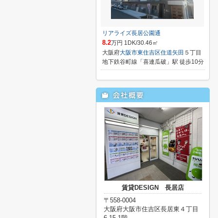
リアライズ長居公園通
8.2
万円 1DK/30.46㎡
大阪府
大阪市東住吉区
住道矢田
５丁目
地下鉄谷町線「喜連瓜破」駅 徒歩10分
賃貸DESIGN 長居店
〒558-0004
大阪府大阪市住吉区長居東４丁目
6-15 1階