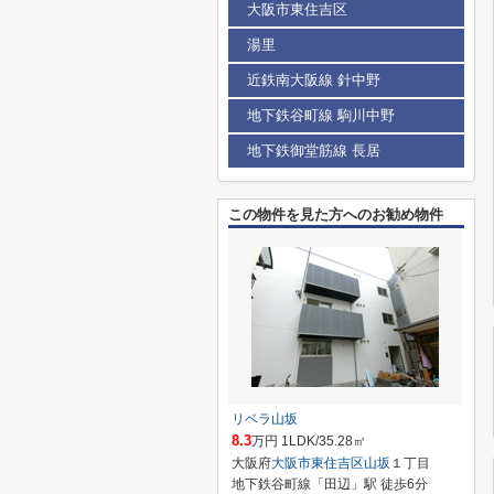
大阪市東住吉区
湯里
近鉄南大阪線 針中野
地下鉄谷町線 駒川中野
地下鉄御堂筋線 長居
この物件を見た方へのお勧め物件
リベラ山坂
8.3
万円 1LDK/35.28㎡
大阪府
大阪市東住吉区
山坂
１丁目
地下鉄谷町線「田辺」駅 徒歩6分