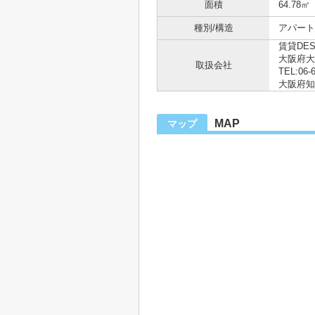
面積
64.78㎡
種別/構造
アパート 
賃貸DE
大阪府大
取扱会社
TEL:06-
大阪府知事
MAP
マップ