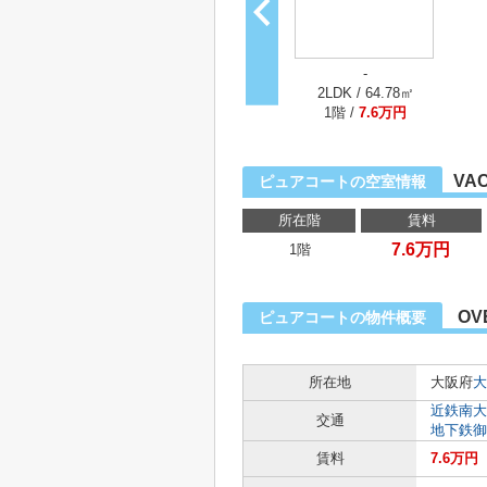
-
2LDK / 64.78㎡
1階 /
7.6万円
VA
ピュアコートの空室情報
所在階
賃料
7.6万円
1階
OV
ピュアコートの物件概要
所在地
大阪府
大
近鉄南大
交通
地下鉄御
賃料
7.6万円