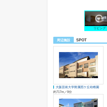
リビング
SPOT
周辺施設
大阪芸術大学附属照ケ丘幼稚園
約717m／9分