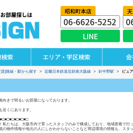
昭和町本店
天
06-6626-5252
0
LINE
線検索
エリア・学区検索
会
賃貸)路線・駅から探す
>
近畿日本鉄道近鉄南大阪線
>
針中野駅
>
ピュ
南向きで明るいお部屋になっております。
も近くにあります。
■□■□■□■□■□■□
！私たちは、大阪市内で育ったスタッフのみで構成しており、地域密着で行
載の物件情報や地元の人にしかわからないことなど周辺環境の情報も、スタ