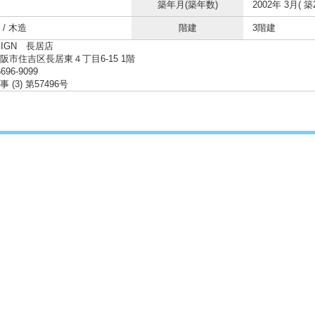
築年月(築年数)
2002年 3月( 築
/ 木造
階建
3階建
SIGN 長居店
阪市住吉区長居東４丁目6-15 1階
6696-9099
 (3) 第57496号