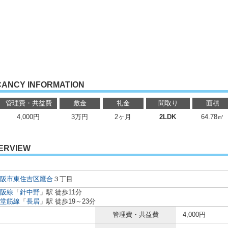
CANCY INFORMATION
管理費・共益費
敷金
礼金
間取り
面積
4,000円
3万円
2ヶ月
2LDK
64.78㎡
ERVIEW
阪市東住吉区
鷹合
３丁目
阪線
「
針中野
」駅 徒歩11分
堂筋線
「
長居
」駅 徒歩19～23分
管理費・共益費
4,000円