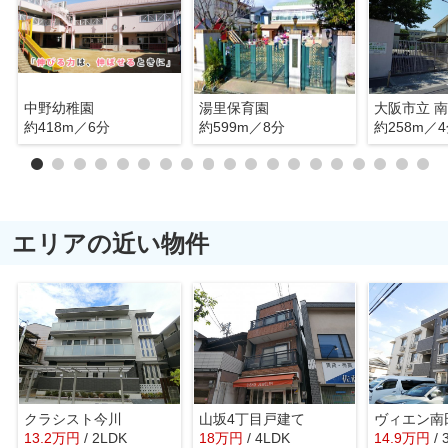
中野幼稚園
湯里保育園
大阪市立 
約418m／6分
約599m／8分
約258m／
エリアの近い物件
クラシスト今川
山坂4丁目戸建て
ヴィエン南
13.2
万
円
/ 2LDK
18
万
円
/ 4LDK
14.9
万
円
/