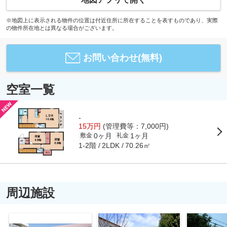
※地図上に表示される物件の位置は付近住所に所在することを表すものであり、実際
の物件所在地とは異なる場合がございます。
お問い合わせ(無料)
空室一覧
-
15万円
(管理費等：7,000円)
0ヶ月
1ヶ月
敷金
礼金
1-2階
70.26㎡
2LDK
周辺施設