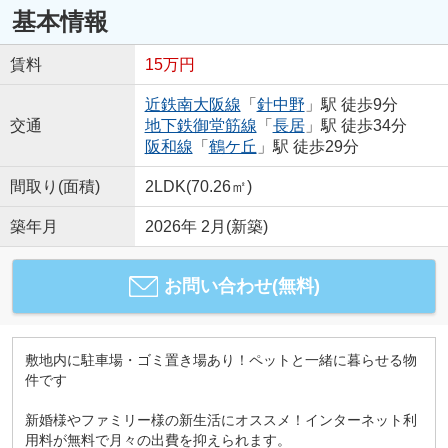
基本情報
賃料
15万円
近鉄南大阪線
「
針中野
」駅 徒歩9分
交通
地下鉄御堂筋線
「
長居
」駅 徒歩34分
阪和線
「
鶴ケ丘
」駅 徒歩29分
間取り(面積)
2LDK(70.26㎡)
築年月
2026年 2月(新築)
お問い合わせ(無料)
敷地内に駐車場・ゴミ置き場あり！ペットと一緒に暮らせる物
件です
新婚様やファミリー様の新生活にオススメ！インターネット利
用料が無料で月々の出費を抑えられます。