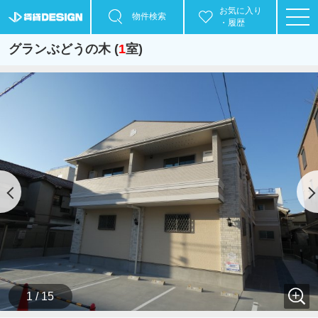
お気に入り
物件検索
・履歴
グランぶどうの木 (
1
室)
1 / 15