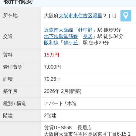
物件概要
所在地
大阪府
大阪市東住吉区
湯里
２丁目
近鉄南大阪線
「
針中野
」駅 徒歩9分
交通
地下鉄御堂筋線
「
長居
」駅 徒歩34分
阪和線
「
鶴ケ丘
」駅 徒歩29分
賃料
15万円
管理費等
7,000円
面積
70.26㎡
築年月
2026年 2月(新築)
種別 / 構造
アパート / 木造
階建
2階建
賃貸DESIGN 長居店
大阪府大阪市住吉区長居東４丁目6-15 1