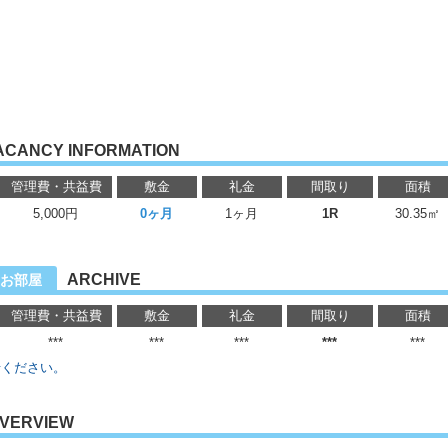
ACANCY INFORMATION
管理費・共益費
敷金
礼金
間取り
面積
5,000円
0ヶ月
1ヶ月
1R
30.35㎡
ARCHIVE
お部屋
管理費・共益費
敷金
礼金
間取り
面積
***
***
***
***
***
せください。
VERVIEW