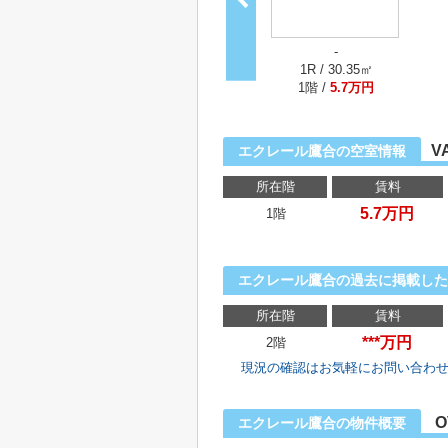
-
1R / 30.35㎡
1階 /
5.7万円
V
エクレール鷹合の空室情報
所在階
賃料
5.7万円
1階
エクレール鷹合の過去に掲載した
所在階
賃料
***万円
2階
現況の確認はお気軽にお問い合わ
O
エクレール鷹合の物件概要