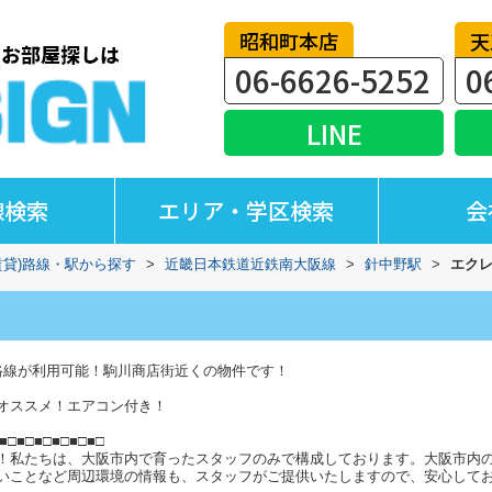
昭和町本店
天
06-6626-5252
0
LINE
線検索
エリア・学区検索
会
賃貸)路線・駅から探す
>
近畿日本鉄道近鉄南大阪線
>
針中野駅
>
エク
路線が利用可能！駒川商店街近くの物件です！
オススメ！エアコン付き！
■□■□■□■□■□■□
！私たちは、大阪市内で育ったスタッフのみで構成しております。大阪市内
いことなど周辺環境の情報も、スタッフがご提供いたしますので、安心して