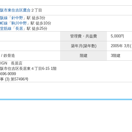
阪市東住吉区
鷹合
２丁目
阪線
「
針中野
」駅 徒歩3分
町線
「
駒川中野
」駅 徒歩10分
堂筋線
「
長居
」駅 徒歩25分
管理費・共益費
5,000円
築年月(築年数)
2005年 3月(
/ 鉄骨造
階建
3階建
SIGN 長居店
阪市住吉区長居東４丁目6-15 1階
6696-9099
 (3) 第57496号