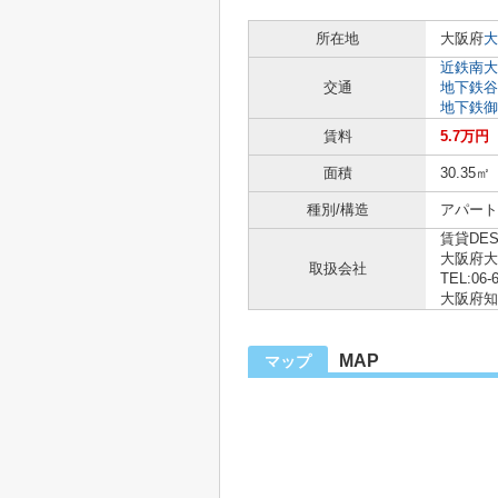
所在地
大阪府
大
近鉄南大
交通
地下鉄谷
地下鉄御
賃料
5.7万円
面積
30.35㎡
種別/構造
アパート 
賃貸DE
大阪府大
取扱会社
TEL:06-
大阪府知事
MAP
マップ