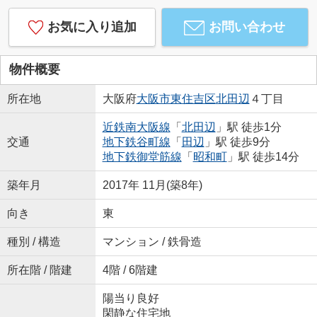
お気に入り追加
お問い合わせ
物件概要
所在地
大阪府
大阪市東住吉区
北田辺
４丁目
近鉄南大阪線
「
北田辺
」駅 徒歩1分
交通
地下鉄谷町線
「
田辺
」駅 徒歩9分
地下鉄御堂筋線
「
昭和町
」駅 徒歩14分
築年月
2017年 11月(築8年)
向き
東
種別 / 構造
マンション / 鉄骨造
所在階 / 階建
4階 / 6階建
陽当り良好
閑静な住宅地