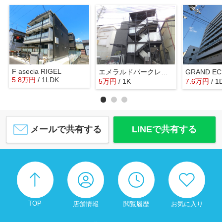
F asecia RIGEL
エメラルドパークレジデンス
5.8
万
円
/ 1LDK
5
万
円
/ 1K
7.6
万
円
/ 1
メールで共有する
LINEで共有する
TOP
店舗情報
閲覧履歴
お気に入り