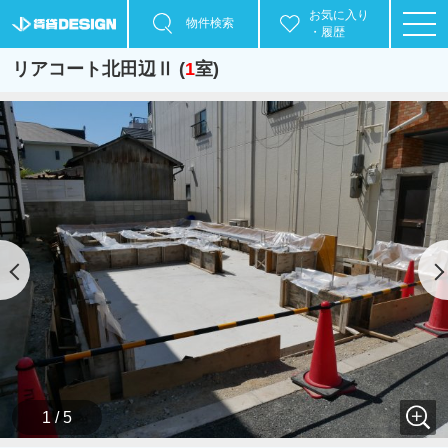
お気に入り
物件検索
・履歴
リアコート北田辺Ⅱ (
1
室)
1 / 5