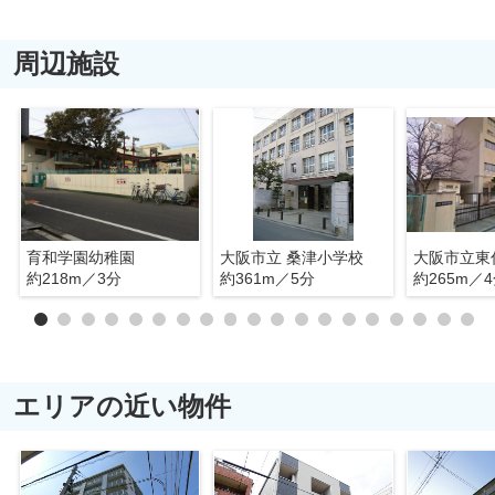
周辺施設
育和学園幼稚園
大阪市立 桑津小学校
大阪市立東
約218m／3分
約361m／5分
約265m／
エリアの近い物件