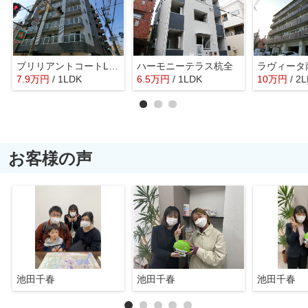
ブリリアントコートLUXE
ハーモニーテラス杭全
ラヴィータ
7.9
万
円
/ 1LDK
6.5
万
円
/ 1LDK
10
万
円
/ 2
お客様の声
池田千春
池田千春
池田千春