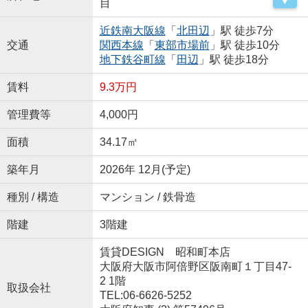
目
近鉄南大阪線
「
北田辺
」駅 徒歩7分
交通
関西本線
「
東部市場前
」駅 徒歩10分
地下鉄谷町線
「
田辺
」駅 徒歩18分
賃料
9.3万円
管理費等
4,000円
面積
34.17㎡
築年月
2026年 12月(予定)
種別 / 構造
マンション / 鉄骨造
階建
3階建
賃貸DESIGN 昭和町本店
大阪府大阪市阿倍野区阪南町１丁目47-
2 1階
取扱会社
TEL:06-6626-5252