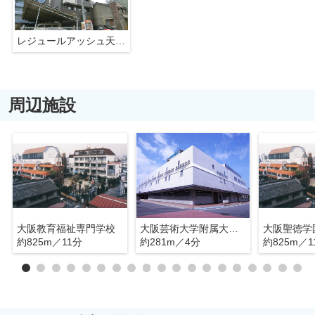
レジュールアッシュ天王寺Ⅱ
周辺施設
大阪教育福祉専門学校
大阪芸術大学附属大阪美術専門学校
約825m／11分
約281m／4分
約825m／1