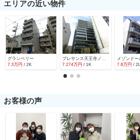
エリアの近い物件
グランベリー
プレサンス天王寺ノースヴィアーレ
メゾンドー
7.3
万
円
/ 2K
7.274
万
円
/ 1K
7.8
万
円
/ 2
お客様の声