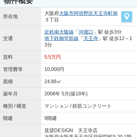
物件概要
大阪府
大阪市阿倍野区
天王寺町南
所在地
３丁目
近鉄南大阪線
「
河堀口
」駅 徒歩3分
交通
地下鉄御堂筋線
「
天王寺
」駅 徒歩12～1
3分
賃料
5.5万円
管理費等
10,000円
面積
24.88㎡
築年月
2008年 5月(築18年)
種別 / 構造
マンション / 鉄筋コンクリート
階建
9階建
賃貸DESIGN 天王寺店
大阪府大阪市天王寺区悲田院町9-20 1階