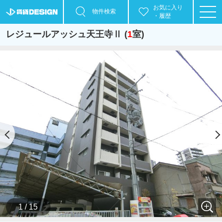
お気に入り
物件検索
・履歴
レジュールアッシュ天王寺Ⅱ (
1
室)
1 / 15