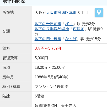
物件概要
所在地
大阪府
大阪市浪速区
幸町
３丁目
地下鉄千日前線
「
桜川
」駅 徒歩3分
地下鉄長堀鶴見緑地
「
西長堀
」駅 徒歩9
交通
分
地下鉄四つ橋線
「
なんば
」駅 徒歩15分
賃料
3万円～3.7万円
管理費等
5,000円
面積
18.00㎡～25.00㎡
築年月
1986年 5月(築40年)
種別 / 構造
マンション / 鉄骨造
階建
6階建
賃貸DESIGN 天王寺店