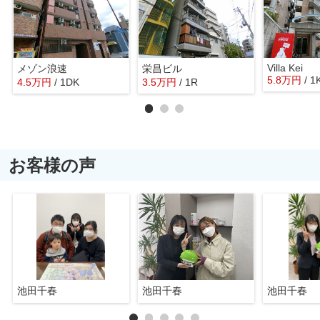
Villa Kei
メゾン浪速
栄昌ビル
5.8
万
円
/ 1
4.5
万
円
/ 1DK
3.5
万
円
/ 1R
お客様の声
池田千春
池田千春
池田千春