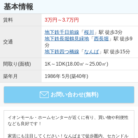
基本情報
賃料
3万円～3.7万円
地下鉄千日前線
「
桜川
」駅 徒歩3分
地下鉄長堀鶴見緑地
「
西長堀
」駅 徒歩9
交通
分
地下鉄四つ橋線
「
なんば
」駅 徒歩15分
間取り(面積)
1K～1DK(18.00㎡～25.00㎡)
築年月
1986年 5月(築40年)
お問い合わせ(無料)
イオンモール・ホームセンターが近くに有り、買い物や利便性
なども良好です！
家賃にも注目してください！なんばまで徒歩圏内、セカンドル