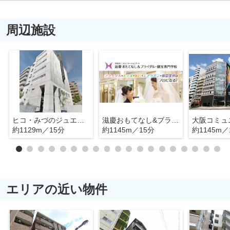
周辺施設
ヒコ・みづのジュエリーカレッジ大阪
滋慶おもてなし&ブライダル・観光専門学校
約1129m／15分
約1145m／15分
約1145m／
エリアの近い物件