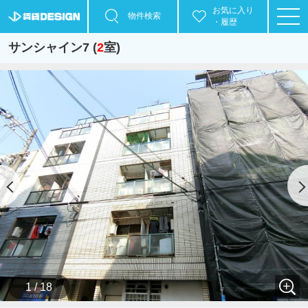
お気に入り
物件検索
・履歴
サンシャイン7 (
2
室)
1 / 18