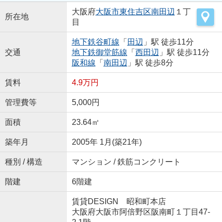
大阪府
大阪市東住吉区
南田辺
１丁
所在地
目
地下鉄谷町線
「
田辺
」駅 徒歩11分
交通
地下鉄御堂筋線
「
西田辺
」駅 徒歩11分
阪和線
「
南田辺
」駅 徒歩8分
賃料
4.9万円
管理費等
5,000円
面積
23.64㎡
築年月
2005年 1月(築21年)
種別 / 構造
マンション / 鉄筋コンクリート
階建
6階建
賃貸DESIGN 昭和町本店
大阪府大阪市阿倍野区阪南町１丁目47-