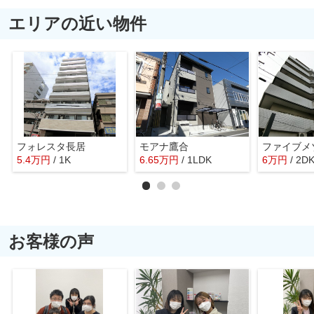
エリアの近い物件
フォレスタ長居
モアナ鷹合
ファイブメ
5.4
万
円
/ 1K
6.65
万
円
/ 1LDK
6
万
円
/ 2D
お客様の声