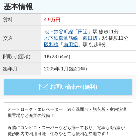
基本情報
賃料
4.9万円
地下鉄谷町線
「
田辺
」駅 徒歩11分
交通
地下鉄御堂筋線
「
西田辺
」駅 徒歩11分
阪和線
「
南田辺
」駅 徒歩8分
間取り(面積)
1K(23.64㎡)
築年月
2005年 1月(築21年)
お問い合わせ(無料)
オートロック・エレベーター・独立洗面台・脱衣所・室内洗濯
機置場など充実の設備！
近隣にコンビニ・スーパーなども揃っており、電車も3沿線が
徒歩圏内で利用可能！住みやとても便利な立地です！