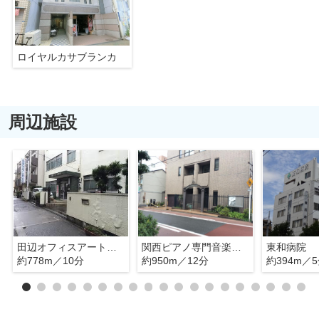
ロイヤルカサブランカ
周辺施設
田辺オフィスアート専門学校
関西ピアノ専門音楽学校
東和病院
約778m／10分
約950m／12分
約394m／