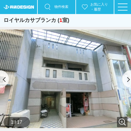
お気に入り
物件検索
・履歴
ロイヤルカサブランカ (
1
室)
1 / 17