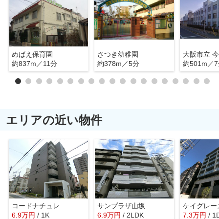
めばえ保育園
さつき幼稚園
大阪市立 
約837m／11分
約378m／5分
約501m／
エリアの近い物件
コードナチュレ
サンプラザ山坂
ケイグレー
6.9
万
円
/ 1K
6.9
万
円
/ 2LDK
7.3
万
円
/ 1