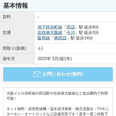
基本情報
賃料
-
地下鉄谷町線
「
田辺
」駅 徒歩9分
交通
近鉄南大阪線
「
今川
」駅 徒歩3分
阪和線
「
南田辺
」駅 徒歩14分
間取り(面積)
-(-)
築年月
2025年 3月(築1年)
お問い合わせ(無料)
大阪メトロ谷町線の田辺駅や近鉄南大阪線など徒歩圏内で利用
可能！
ネット無料・浴室乾燥機・温水洗浄便座・独立洗面台・TVモニ
ターホン・オートロックなど設備充実です！是非一度ご内覧下