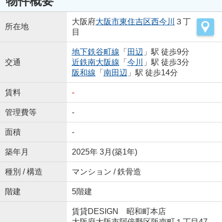
物件概要
大阪府
大阪市東住吉区
西今川
３丁
所在地
目
地下鉄谷町線
「
田辺
」駅 徒歩9分
交通
近鉄南大阪線
「
今川
」駅 徒歩3分
阪和線
「
南田辺
」駅 徒歩14分
賃料
-
管理費等
-
面積
-
築年月
2025年 3月(築1年)
種別 / 構造
マンション / 鉄骨造
階建
5階建
賃貸DESIGN 昭和町本店
大阪府大阪市阿倍野区阪南町１丁目47-