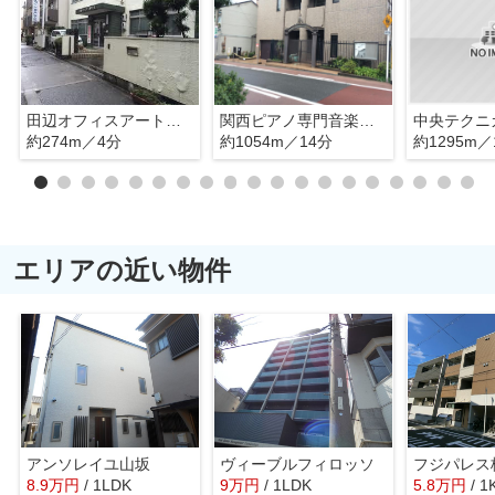
田辺オフィスアート専門学校
関西ピアノ専門音楽学校
約274m／4分
約1054m／14分
約1295m／
エリアの近い物件
アンソレイユ山坂
ヴィーブルフィロッソ
フジパレス
8.9
万
円
/ 1LDK
9
万
円
/ 1LDK
5.8
万
円
/ 1