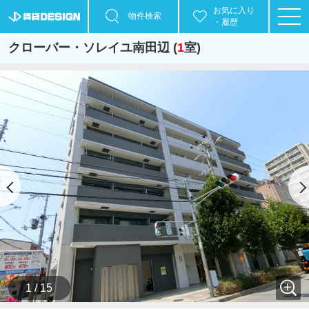
お気に入り
物件検索
・履歴
クローバー・ソレイユ南田辺 (
1
室)
1 / 15