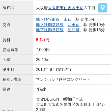
所在地
大阪府
大阪市東住吉区
田辺
３丁目
地下鉄谷町線
「
田辺
」駅 徒歩5分
交通
地下鉄御堂筋線
「
西田辺
」駅 徒歩10分
地下鉄御堂筋線
「
昭和町
」駅 徒歩15分
賃料
6.4万円
管理費等
7,000円
面積
26.40㎡
築年月
2013年 8月(築13年)
種別 / 構造
マンション / 鉄筋コンクリート
階建
7階建
賃貸DESIGN 昭和町本店
大阪府大阪市阿倍野区阪南町１丁目47-
2 1階