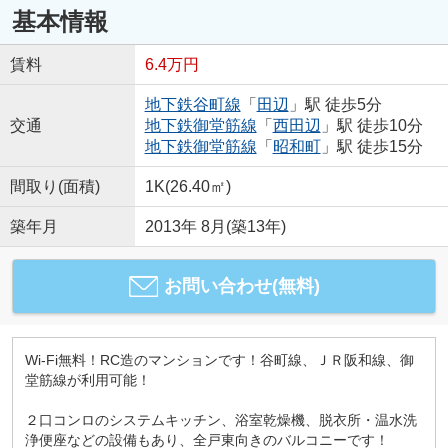
基本情報
賃料
6.4万円
地下鉄谷町線
「
田辺
」駅 徒歩5分
交通
地下鉄御堂筋線
「
西田辺
」駅 徒歩10分
地下鉄御堂筋線
「
昭和町
」駅 徒歩15分
間取り(面積)
1K(26.40㎡)
築年月
2013年 8月(築13年)
お問い合わせ(無料)
Wi-Fi無料！RC造のマンションです！谷町線、ＪＲ阪和線、御
堂筋線が利用可能！
２口コンロのシステムキッチン、浴室乾燥機、脱衣所・温水洗
浄便座などの設備もあり、全戸東向きのバルコニーです！