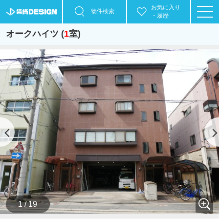
お気に入り
物件検索
・履歴
オークハイツ (
1
室)
1 / 19