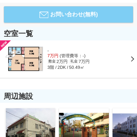
お問い合わせ(無料)
空室一覧
-
7万円
(管理費等：-)
2万円
7万円
敷金
礼金
3階
50.49㎡
2DK
周辺施設