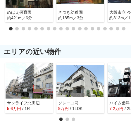
めばえ保育園
さつき幼稚園
大阪市立 
約421m／6分
約185m／3分
約813m／1
エリアの近い物件
サンライフ北田辺
ソレーユ司
ハイム桑津
5.6
万
円
/ 1R
9
万
円
/ 1LDK
7.2
万
円
/ 2