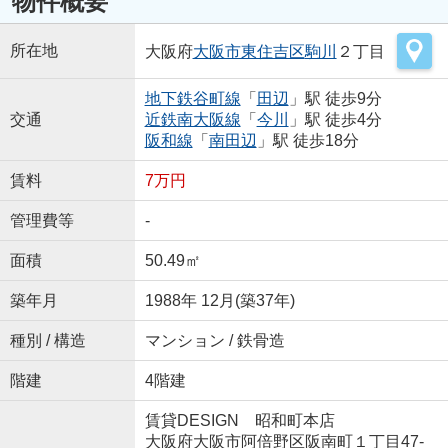
物件概要
所在地
大阪府
大阪市東住吉区
駒川
２丁目
地下鉄谷町線
「
田辺
」駅 徒歩9分
交通
近鉄南大阪線
「
今川
」駅 徒歩4分
阪和線
「
南田辺
」駅 徒歩18分
賃料
7万円
管理費等
-
面積
50.49㎡
築年月
1988年 12月(築37年)
種別 / 構造
マンション / 鉄骨造
階建
4階建
賃貸DESIGN 昭和町本店
大阪府大阪市阿倍野区阪南町１丁目47-