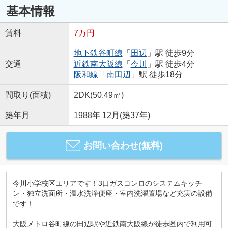
基本情報
賃料
7万円
地下鉄谷町線
「
田辺
」駅 徒歩9分
交通
近鉄南大阪線
「
今川
」駅 徒歩4分
阪和線
「
南田辺
」駅 徒歩18分
間取り(面積)
2DK(50.49㎡)
築年月
1988年 12月(築37年)
お問い合わせ(無料)
今川小学校区エリアです！3口ガスコンロのシステムキッチ
ン・独立洗面所・温水洗浄便座・室内洗濯置場など充実の設備
です！
大阪メトロ谷町線の田辺駅や近鉄南大阪線が徒歩圏内で利用可