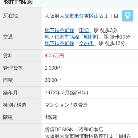
物件概要
所在地
大阪府
大阪市東住吉区
山坂
１丁目
地下鉄谷町線
「
田辺
」駅 徒歩3分
交通
地下鉄御堂筋線
「
昭和町
」駅 徒歩10分
地下鉄谷町線
「
文の里
」駅 徒歩12分
賃料
4.05万円
管理費等
1,000円
面積
30.00㎡
築年月
1972年 3月(築54年)
種別 / 構造
マンション / 鉄骨造
階建
4階建
賃貸DESIGN 昭和町本店
大阪府大阪市阿倍野区阪南町１丁目47-