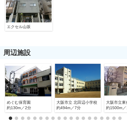
エクセル山坂
周辺施設
めぐむ保育園
大阪市立 北田辺小学校
大阪市立東
約130m／2分
約494m／7分
約1500m／