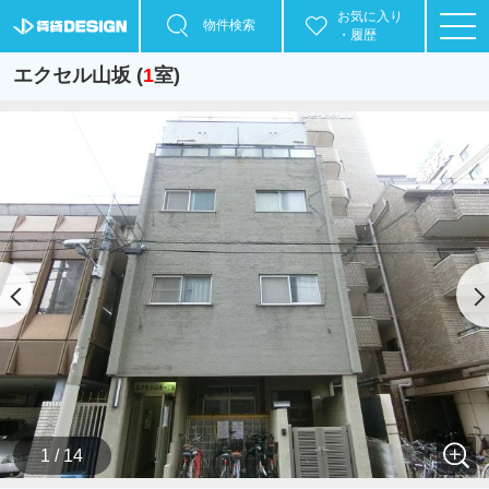
お気に入り
物件検索
・履歴
エクセル山坂 (
1
室)
1 / 14