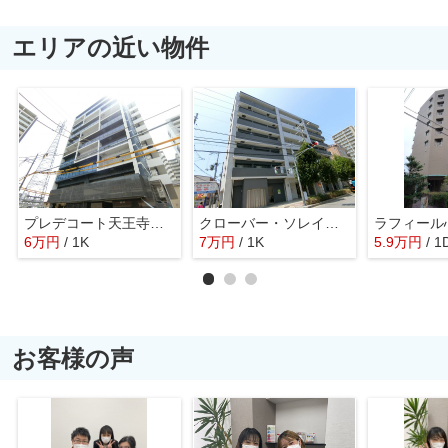
エリアの近い物件
プレデコート天王寺ＥＡＳＴ
クローバー・ソレイユ南田辺
ラフィール
6
万
円
/ 1K
7
万
円
/ 1K
5.9
万
円
/ 1
お客様の声