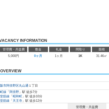
VACANCY INFORMATION
管理費・共益費
敷金
礼金
間取り
面積
5,000円
0ヶ月
1ヶ月
1K
31.46㎡
OVERVIEW
阪市阿倍野区
丸山通
１丁目
町線
「
阿倍野
」駅 徒歩7分
堂筋線
「
昭和町
」駅 徒歩10分
堂筋線
「
天王寺
」駅 徒歩12分
管理費・共益費