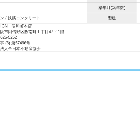
築年月(築年数)
ン / 鉄筋コンクリート
階建
SIGN 昭和町本店
阪市阿倍野区阪南町１丁目47-2 1階
6626-5252
 (3) 第57496号
法人全日本不動産協会