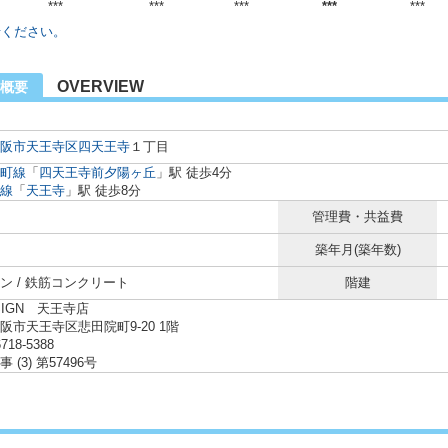
***
***
***
***
***
せください。
OVERVIEW
概要
阪市天王寺区
四天王寺
１丁目
町線
「
四天王寺前夕陽ヶ丘
」駅 徒歩4分
線
「
天王寺
」駅 徒歩8分
管理費・共益費
築年月(築年数)
ン / 鉄筋コンクリート
階建
SIGN 天王寺店
阪市天王寺区悲田院町9-20 1階
6718-5388
 (3) 第57496号