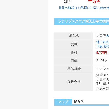
***万円
11階
現況の確認はお気軽にお問い合わ
ラナップスクエア四天王寺の物件
所在地
大阪府
大
地下鉄谷
交通
大阪環状
賃料
5.7万円
面積
21.06㎡
種別/構造
マンショ
賃貸DE
大阪府大
取扱会社
TEL:06-
大阪府知事
MAP
マップ