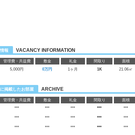
VACANCY INFORMATION
情報
管理費・共益費
敷金
礼金
間取り
面積
5,000円
0万円
1ヶ月
1K
21.06㎡
ARCHIVE
に掲載したお部屋
管理費・共益費
敷金
礼金
間取り
面積
***
***
***
***
***
***
***
***
***
***
***
***
***
***
***