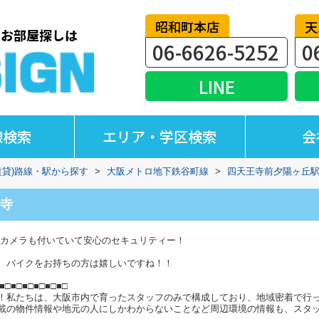
昭和町本店
天
06-6626-5252
0
LINE
線検索
エリア・学区検索
会
賃貸)路線・駅から探す
>
大阪メトロ地下鉄谷町線
>
四天王寺前夕陽ヶ丘
寺
犯カメラも付いていて安心のセキュリティー！
、バイクをお持ちの方は嬉しいですね！！
■□■□■□■□■□■□
！私たちは、大阪市内で育ったスタッフのみで構成しており、地域密着で行
載の物件情報や地元の人にしかわからないことなど周辺環境の情報も、スタ