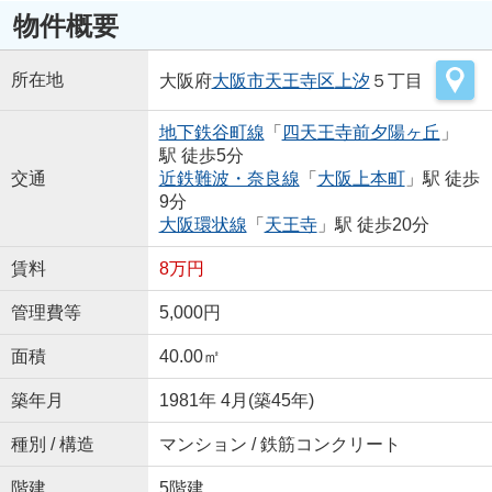
物件概要
所在地
大阪府
大阪市天王寺区
上汐
５丁目
地下鉄谷町線
「
四天王寺前夕陽ヶ丘
」
駅 徒歩5分
交通
近鉄難波・奈良線
「
大阪上本町
」駅 徒歩
9分
大阪環状線
「
天王寺
」駅 徒歩20分
賃料
8万円
管理費等
5,000円
面積
40.00㎡
築年月
1981年 4月(築45年)
種別 / 構造
マンション / 鉄筋コンクリート
階建
5階建