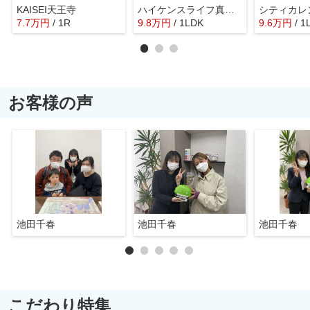
KAISEI天王寺
ハイケンスライフ真法院
7.7
万
円
/ 1R
9.8
万
円
/ 1LDK
9.6
万
円
/ 1
お客様の声
池田千春
池田千春
池田千春
こだわり特集