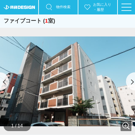
お気に入り
物件検索
・履歴
ファイブコート (
1
室)
1 / 14