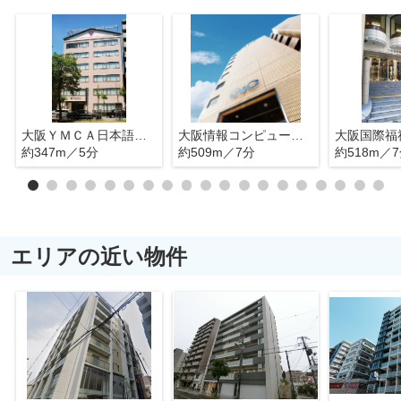
大阪ＹＭＣＡ日本語学校
大阪情報コンピュータ専門学校
大阪国際福
約347m／5分
約509m／7分
約518m／
エリアの近い物件