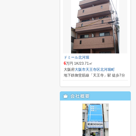
ドミール北河堀
6
万円 1K/23.71㎡
大阪府
大阪市天王寺区
北河堀町
地下鉄御堂筋線「天王寺」駅 徒歩7分