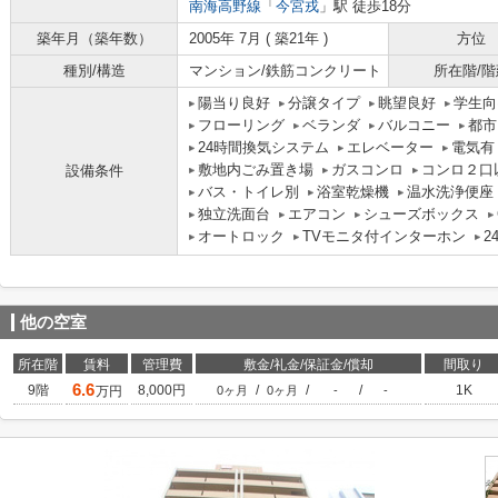
南海高野線
「
今宮戎
」駅 徒歩18分
築年月（築年数）
2005年 7月 ( 築21年 )
方位
種別/構造
マンション/鉄筋コンクリート
所在階/階
陽当り良好
分譲タイプ
眺望良好
学生向
フローリング
ベランダ
バルコニー
都市
24時間換気システム
エレベーター
電気有
敷地内ごみ置き場
ガスコンロ
コンロ２口
設備条件
バス・トイレ別
浴室乾燥機
温水洗浄便座
独立洗面台
エアコン
シューズボックス
オートロック
TVモニタ付インターホン
2
他の空室
所在階
賃料
管理費
敷金/礼金/保証金/償却
間取り
6.6
9階
8,000円
/
/
/
1K
万円
0ヶ月
0ヶ月
-
-