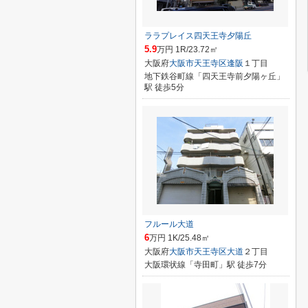
ララプレイス四天王寺夕陽丘
5.9
万円 1R/23.72㎡
大阪府
大阪市天王寺区
逢阪
１丁目
地下鉄谷町線「四天王寺前夕陽ヶ丘」
駅 徒歩5分
フルール大道
6
万円 1K/25.48㎡
大阪府
大阪市天王寺区
大道
２丁目
大阪環状線「寺田町」駅 徒歩7分