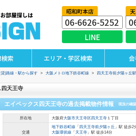
昭和町本店
天
06-6626-5252
0
LINE
線検索
エリア・学区検索
会
賃貸)路線・駅から探す
>
大阪メトロ地下鉄谷町線
>
四天王寺前夕陽ヶ丘
ス四天王寺
エイペックス四天王寺
の過去掲載物件情報
現況の確
所在地
大阪府
大阪市天王寺区
四天王寺
１丁目
地下鉄谷町線
「
四天王寺前夕陽ヶ丘
」駅 徒歩2
交通
大阪環状線
「
天王寺
」駅 徒歩14分