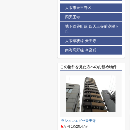
大阪市天王寺区
四天王寺
地下鉄谷町線 四天王寺前夕陽ヶ
丘
大阪環状線 天王寺
南海高野線 今宮戎
この物件を見た方へのお勧め物件
ラシュレエグゼ天王寺
6
万円 1K/20.47㎡