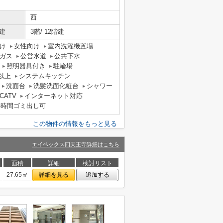
西
建
3階/ 12階建
け
女性向け
室内洗濯機置場
ガス
公営水道
公共下水
照明器具付き
駐輪場
以上
システムキッチン
洗面台
洗髪洗面化粧台
シャワー
CATV
インターネット対応
4時間ゴミ出し可
この物件の情報をもっと見る
エイペックス四天王寺詳細はこちら
面積
詳細
検討リスト
27.65㎡
詳細を見る
追加する