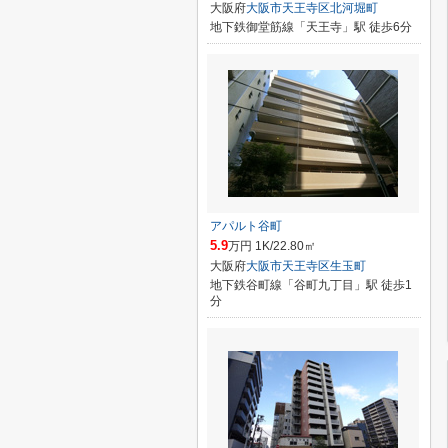
大阪府
大阪市天王寺区
北河堀町
地下鉄御堂筋線「天王寺」駅 徒歩6分
アパルト谷町
5.9
万円 1K/22.80㎡
大阪府
大阪市天王寺区
生玉町
地下鉄谷町線「谷町九丁目」駅 徒歩1
分